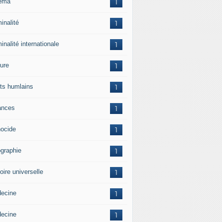
ema
1
inalité
1
inalité internationale
1
ture
1
its humlains
1
ances
1
ocide
1
graphie
1
oire universelle
1
ecine
1
ecine
1