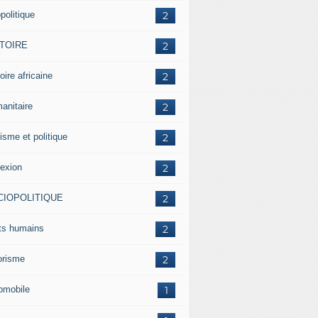
politique
2
STOIRE
2
oire africaine
2
anitaire
2
isme et politique
2
lexion
2
CIOPOLITIQUE
2
its humains
2
rorisme
2
omobile
1