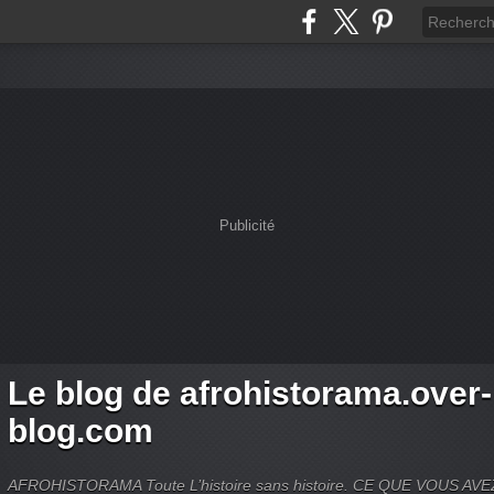
Publicité
Le blog de afrohistorama.over-
blog.com
AFROHISTORAMA Toute L’histoire sans histoire. CE QUE VOUS A