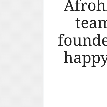
Afroh
team
founde
happy