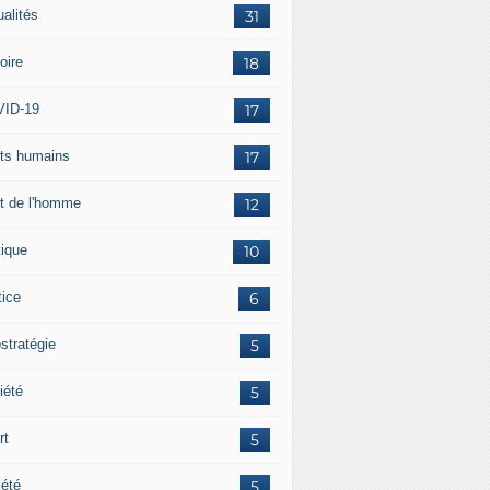
ualités
31
oire
18
ID-19
17
its humains
17
it de l'homme
12
tique
10
tice
6
stratégie
5
iété
5
rt
5
iété
5