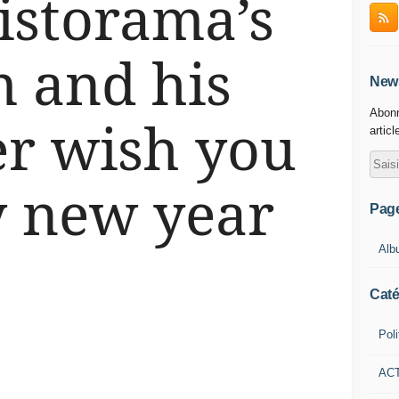
istorama’s
 and his
News
Abonn
r wish you
articl
 new year
Pag
Alb
Caté
Poli
AC