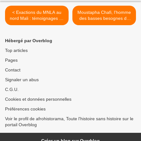
< Exactions du MNLA au
Moustapha Chafi, l'homme
nord Mali : témoignages de
des basses besognes de
réfugiés à Sévaré.
Blaise Compaore en charge
du réseau de négociation
avec les Djihadistes dans la
Hébergé par Overblog
libération des otages au
Sahel? >
Top articles
Pages
Contact
Signaler un abus
C.G.U.
Cookies et données personnelles
Préférences cookies
Voir le profil de afrohistorama, Toute l'histoire sans histoire sur le
portail Overblog
Créer un blog sur Overblog