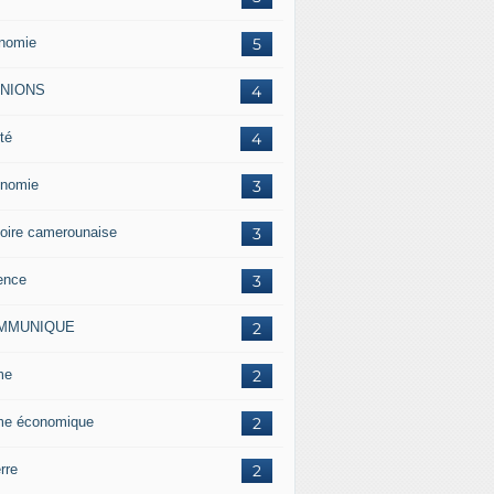
nomie
5
INIONS
4
té
4
nomie
3
toire camerounaise
3
ence
3
MMUNIQUE
2
me
2
me économique
2
rre
2