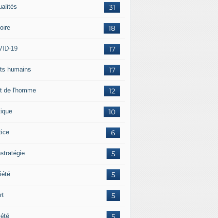
ualités
31
oire
18
ID-19
17
its humains
17
it de l'homme
12
tique
10
tice
6
stratégie
5
iété
5
rt
5
iété
5