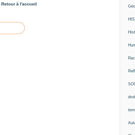
Retour à l'accueil
Géo
HI
Hist
Hum
Rac
Ref
SO
dro
ter
Aut