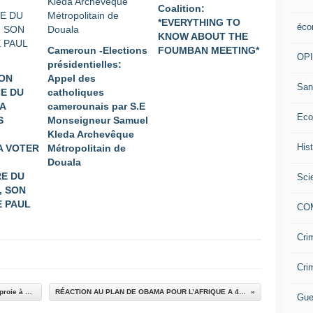
Coalition:
*EVERYTHING TO
éco
KNOW ABOUT THE
Cameroun -Elections
FOUMBAN MEETING*
OP
présidentielles:
ION
Appel des
San
E DU
catholiques
A
camerounais par S.E
Eco
S
Monseigneur Samuel
Kleda Archevêque
His
A VOTER
Métropolitain de
Douala
E DU
Sci
, SON
 PAUL
CO
Cri
Cri
Faure Gnassingbé dictateur de père en fils en proie à une contestation populaire justifiée.
RÉACTION AU PLAN DE OBAMA POUR L’AFRIQUE A 4 MOIS DE LA FIN DE SON MANDAT.
Gue