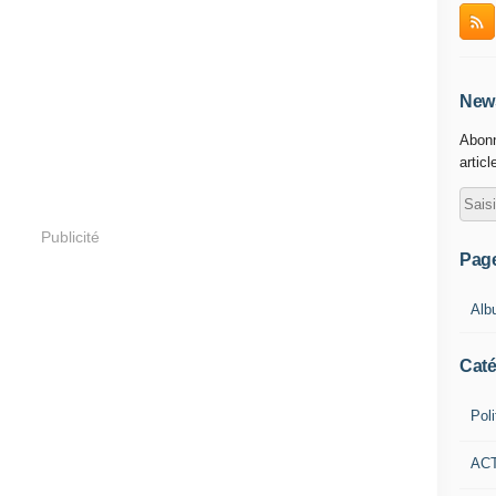
News
Abonn
articl
Publicité
Pag
Alb
Caté
Poli
AC