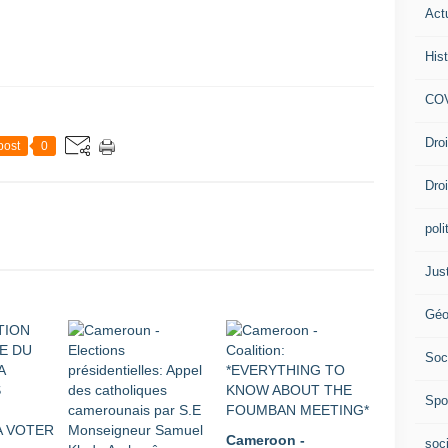
Act
Hist
COV
Dro
post
0
Dro
poli
Jus
Géo
Soc
Spo
Cameroon -
soc