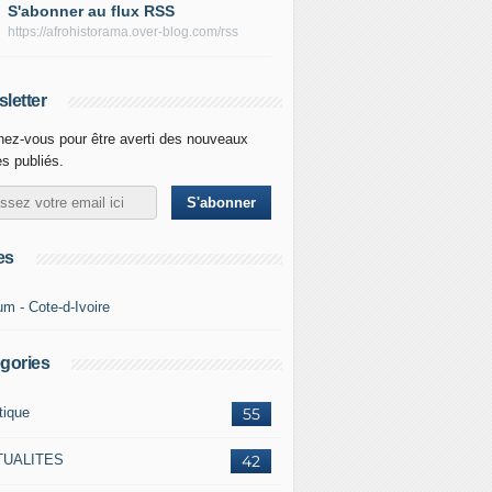
S'abonner au flux RSS
https://afrohistorama.over-blog.com/rss
letter
ez-vous pour être averti des nouveaux
es publiés.
es
um - Cote-d-Ivoire
gories
tique
55
TUALITES
42