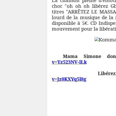
La chanson pleine d'émoti
choc "oh oh oh libérez Gb
titres "ARRÊTEZ LE MASSA
lourd de la musique de la r
disponible à 5€. CD Indispe
mouvement pour la libératio
Mama Simone don'
v=Yz523NV-lLk
Libérez Gba
v=Jz0KXYq5l8g