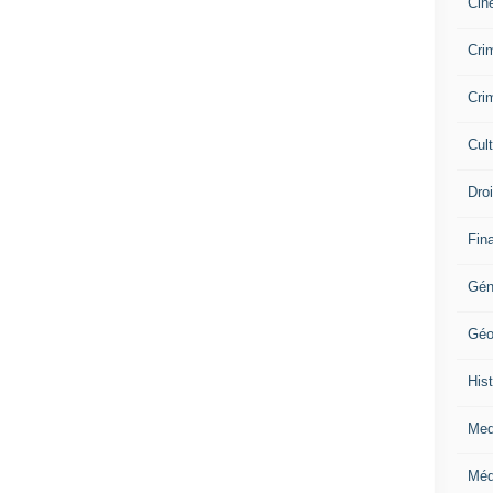
Cin
Crim
Crim
Cul
Dro
Fin
Gén
Géo
Hist
Med
Méd