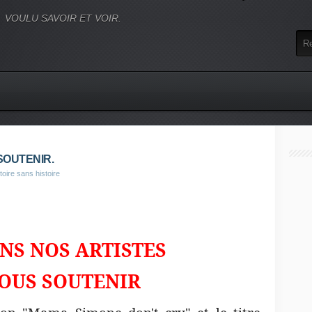
VOULU SAVOIR ET VOIR.
SOUTENIR.
toire sans histoire
S ARTISTES
OUTENIR