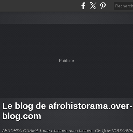
Publicité
Le blog de afrohistorama.over-
blog.com
AFROHISTORAMA Toute L’histoire sans histoire. CE QUE VOUS A