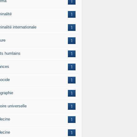
ema
1
inalité
1
inalité internationale
1
ture
1
its humlains
1
ances
1
ocide
1
graphie
1
oire universelle
1
ecine
1
ecine
1