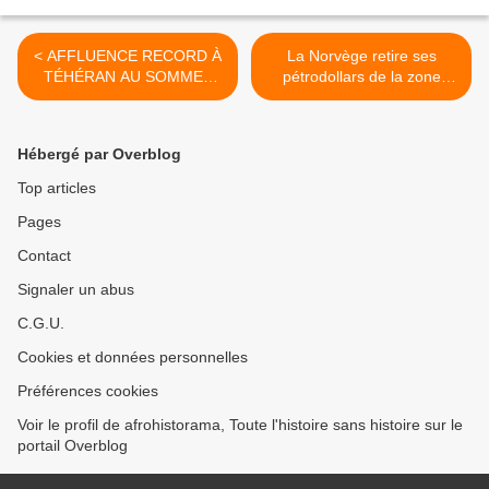
< AFFLUENCE RECORD À
La Norvège retire ses
TÉHÉRAN AU SOMMET
pétrodollars de la zone
DES NON-ALIGNÉS :
euro. >
L'IRAN DEMANDE
L'INTERDICTION DES
Hébergé par Overblog
ARMES NUCLÉAIRES
Top articles
Pages
Contact
Signaler un abus
C.G.U.
Cookies et données personnelles
Préférences cookies
Voir le profil de afrohistorama, Toute l'histoire sans histoire sur le
portail Overblog