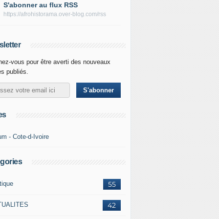
S'abonner au flux RSS
https://afrohistorama.over-blog.com/rss
letter
ez-vous pour être averti des nouveaux
es publiés.
es
um - Cote-d-Ivoire
gories
tique
55
TUALITES
42