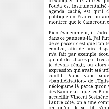
d’expliquer aux autres qu
Fouda est instrumentalisé 
agenda caché, est qu’il 
politique en France ou aux
montrer que le Cameroun es
Bien évidemment, il s’adre
dans ce panneau-là. J’ai l’i
de se passer c’est que l’on 
combat, afin de faire disp
m’a fait par exemple écou
qui dit des choses par très
je devais réagir, ou alors 
expression qui avait été ut
conflit. Vous vous so
«bamilékisation» de l’Egli
néologisme là parce qu’on v
des Bamilékés, que les Bam
accueillir Vincent Sosthène
l’autre côté, on a une com
œil qu’un de ses fils s’in