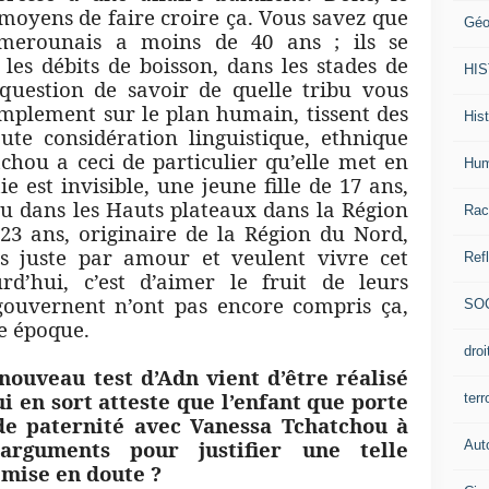
 moyens de faire croire ça. Vous savez que
Géo
amerounais a moins de 40 ans ; ils se
 les débits de boisson, dans les stades de
HI
 question de savoir de quelle tribu vous
implement sur le plan humain, tissent des
Hist
ute considération linguistique, ethnique
tchou a ceci de particulier qu’elle met en
Hum
e est invisible, une jeune fille de 17 ans,
ou dans les Hauts plateaux dans la Région
Rac
 23 ans, originaire de la Région du Nord,
és juste par amour et veulent vivre cet
Ref
d’hui, c’est d’aimer le fruit de leurs
 gouvernent n’ont pas encore compris ça,
SO
re époque.
dro
nouveau test d’Adn vient d’être réalisé
ui en sort atteste que l’enfant que porte
ter
 de paternité avec Vanessa Tchatchou à
arguments pour justifier une telle
Aut
 mise en doute ?