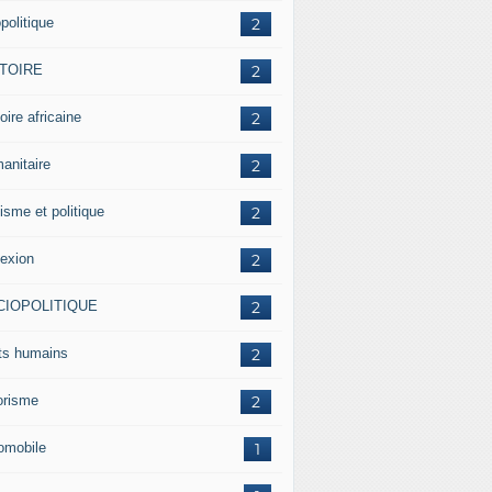
politique
2
STOIRE
2
oire africaine
2
anitaire
2
isme et politique
2
lexion
2
CIOPOLITIQUE
2
its humains
2
rorisme
2
omobile
1