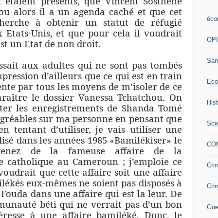
i étaient présents, que Vincent Sosthène
ou alors il a un agenda caché et que cet
éco
cherche à obtenir un statut de réfugié
 Etats-Unis, et que pour cela il voudrait
OP
t un Etat de non droit.
San
ssait aux adultes qui ne sont pas tombés
mpression d’ailleurs que ce qui est en train
Eco
tente par tous les moyens de m’isoler de ce
araître le dossier Vanessa Tchatchou. On
His
ter les enregistrements de Shanda Tomé
 agréables sur ma personne en pensant que
Sci
en tentant d’utiliser, je vais utiliser une
ilisé dans les années 1985 «Bamilékiser» le
CO
uvenez de la fameuse affaire de la
se catholique au Cameroun ; j’emploie ce
Cri
oudrait que cette affaire soit une affaire
ilékés eux-mêmes ne soient pas disposés à
Cri
 Fouda dans une affaire qui est la leur. De
munauté béti qui ne verrait pas d’un bon
Gue
téresse à une affaire bamiléké. Donc, le