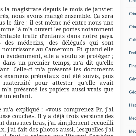
Cin
is la magistrate depuis le mois de janvier.
Crim
és, nous avons mangé ensemble. Ça sera
s le dire ; il est même né entre nous une
Crim
femme là m’a ouvert les portes notamment
ritable trafic d’enfants dans notre pays.
Cul
 des médecins, des délégués qui sont
es nourrissons au Cameroun. Et quand elle
Dro
en évidemment, elle a voulu se protéger ;
e dans un premier temps, m’a dit qu’elle
Fin
ant. Celle-ci m’a présenté les documents
es examens prénataux ont été suivis, puis
Gén
maternité pour attester qu’elle avait
e m’a présenté les papiers aussi vrais que
Géo
é un enfant.
Hist
 m’a expliqué : «vous comprenez Pr, j’ai
ausse couche». Il y a déjà trois versions des
Med
ant dans mes bras, j’ai simplement recueilli
j’ai fait des photos aussi, lesquelles j’ai
Méd
 il faut le relever que Vincent Sosthène