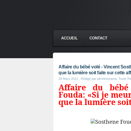
ACCUEIL
CONTACT
Affaire du bébé volé - Vincent Sos
que la lumière soit faite sur cette aff
28 Mars 2012
, Rédigé par afrohistorama, Toute l'hi
Affaire du bébé
Fouda: «Si je meur
que la lumière soit