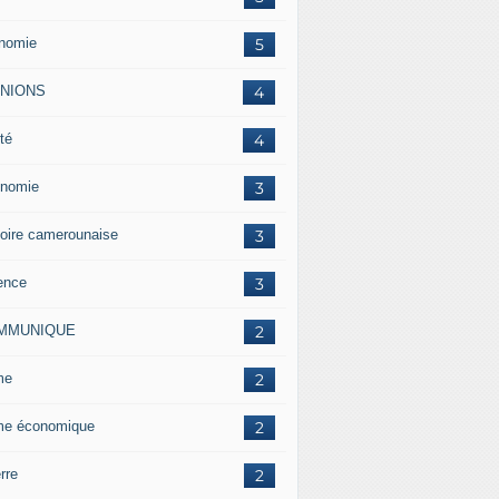
nomie
5
INIONS
4
té
4
nomie
3
toire camerounaise
3
ence
3
MMUNIQUE
2
me
2
me économique
2
rre
2