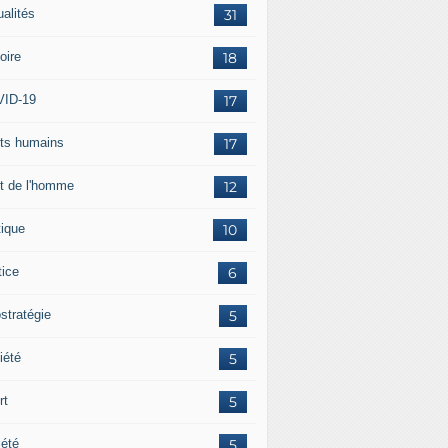
ualités
31
oire
18
ID-19
17
its humains
17
it de l'homme
12
tique
10
tice
6
stratégie
5
iété
5
rt
5
iété
5