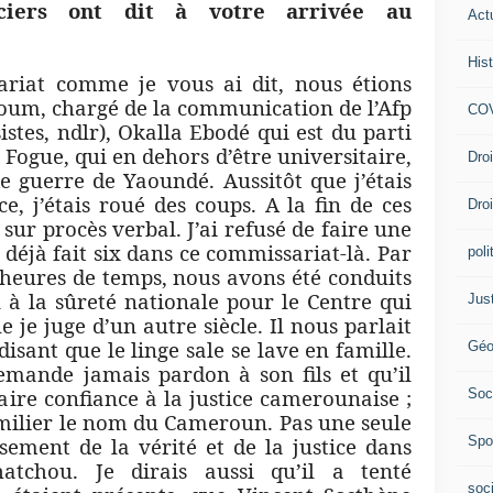
iciers ont dit à votre arrivée au
Act
Hist
ariat comme je vous ai dit, nous étions
Voum, chargé de la communication de l’Afp
COV
istes, ndlr), Okalla Ebodé qui est du parti
n Fogue, qui en dehors d’être universitaire,
Dro
e guerre de Yaoundé. Aussitôt que j’étais
e, j’étais roué des coups. A la fin de ces
Dro
sur procès verbal. J’ai refusé de faire une
 déjà fait six dans ce commissariat-là. Par
poli
 heures de temps, nous avons été conduits
 à la sûreté nationale pour le Centre qui
Jus
 je juge d’un autre siècle. Il nous parlait
isant que le linge sale se lave en famille.
Géo
emande jamais pardon à son fils et qu’il
faire confiance à la justice camerounaise ;
Soc
milier le nom du Cameroun. Pas une seule
Spo
issement de la vérité et de la justice dans
hatchou. Je dirais aussi qu’il a tenté
soc