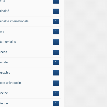
ema
1
inalité
1
inalité internationale
1
ture
1
its humlains
1
ances
1
ocide
1
graphie
1
oire universelle
1
ecine
1
ecine
1