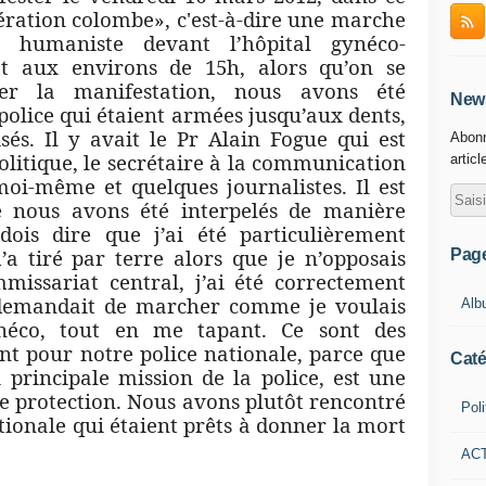
ration colombe», c'est-à-dire une marche
et humaniste devant l’hôpital gynéco-
Et aux environs de 15h, alors qu’on se
er la manifestation, nous avons été
News
 police qui étaient armées jusqu’aux dents,
sés. Il y avait le Pr Alain Fogue qui est
Abonn
politique, le secrétaire à la communication
articl
oi-même et quelques journalistes. Il est
e nous avons été interpelés de manière
ois dire que j’ai été particulièrement
’a tiré par terre alors que je n’opposais
Pag
missariat central, j’ai été correctement
 demandait de marcher comme je voulais
Alb
ynéco, tout en me tapant. Ce sont des
nt pour notre police nationale, parce que
Caté
 principale mission de la police, est une
e protection. Nous avons plutôt rencontré
Poli
ationale qui étaient prêts à donner la mort
AC