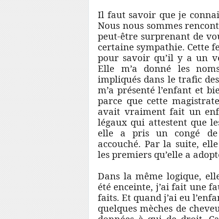
Il faut savoir que je conna
Nous nous sommes rencontr
peut-être surprenant de vou
certaine sympathie. Cette 
pour savoir qu’il y a un vé
Elle m’a donné les noms
impliqués dans le trafic d
m’a présenté l’enfant et bi
parce que cette magistrat
avait vraiment fait un enf
légaux qui attestent que l
elle a pris un congé de 
accouché. Par la suite, ell
les premiers qu’elle a adopt
Dans la même logique, elle
été enceinte, j’ai fait une f
faits. Et quand j’ai eu l’enf
quelques mèches de cheveux, 
données à qui de droit. Ça