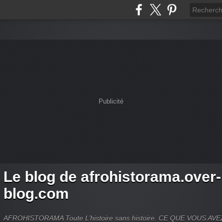
Publicité
Le blog de afrohistorama.over-
blog.com
AFROHISTORAMA Toute L’histoire sans histoire. CE QUE VOUS A