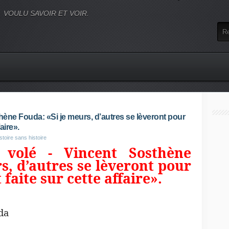
VOULU SAVOIR ET VOIR.
thène Fouda: «Si je meurs, d’autres se lèveront pour
aire».
stoire sans histoire
 volé - Vincent Sosthène
s, d’autres se lèveront pour
 faite sur cette affaire».