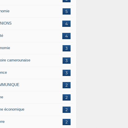
nomie
5
INIONS
4
té
4
nomie
3
toire camerounaise
3
ence
3
MMUNIQUE
2
me
2
me économique
2
rre
2