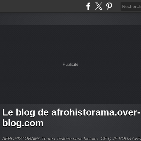
Publicité
Le blog de afrohistorama.over-
blog.com
AFROHISTORAMA Toute L’histoire sans histoire. CE QUE VOUS A