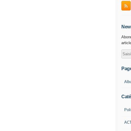
é un nouvel élan à la croissance mondiale
leur décélération est rapide et continuera
haine.
News
ropéenne
Abonn
Européenne gangrenée par la crise se
articl
 relations croisées actuelles on aura des
u d’investissement bilatéraux ou
e, la France, les Pays-Bas et les pays
gocier le virage. L’Angleterre — c’est à
Pag
ans son splendide isolement, basculera en
ganismes financiers s’évertuant à trouver
Alb
e spéculation dans les états pétroliers du
’Europe centrale et l’Europe de l’est, en
Caté
a République tchèque, se rapprocheront de
nt des conséquences du déclin général des
Poli
 du sud (la Grèce, l’Espagne, le Portugal
 une profonde récession et le règlement de
AC
sauts sauvages sur les salaires et les