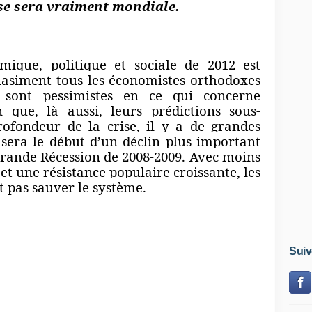
ise sera vraiment mondiale.
ue, politique et sociale de 2012 est
asiment tous les économistes orthodoxes
sont pessimistes en ce qui concerne
 que, là aussi, leurs prédictions sous-
rofondeur de la crise, il y a de grandes
 sera le début d’un déclin plus important
Grande Récession de 2008-2009. Avec moins
 et une résistance populaire croissante, les
 pas sauver le système.
nstitutions et relations économiques qui
quence de l’expansion capitaliste régionale
s années sont en train de se désintégrer et
Suiv
s. Les anciens moteurs économiques de
ats-Unis et l’Union européenne, ont épuisé
lairement en déclin. Les nouveaux centres
nde, le Brésil et la Russie, qui pendant une