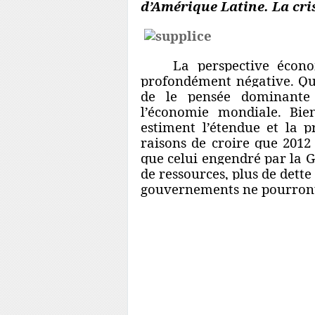
d’Amérique Latine. La cr
La perspective économiq
profondément négative. Qu
de le pensée dominante 
l’économie mondiale. Bien
estiment l’étendue et la p
raisons de croire que 2012
que celui engendré par la 
de ressources, plus de dette
gouvernements ne pourront
Beaucoup des principales i
ont été la cause et la consé
et mondiale des 30 dernière
de sombrer dans le chao
l’expansion globale, les Ét
leurs ressources et sont c
de croissance, la Chine, l’I