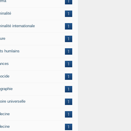
ema
1
inalité
1
inalité internationale
1
ture
1
its humlains
1
ances
1
ocide
1
graphie
1
oire universelle
1
ecine
1
ecine
1