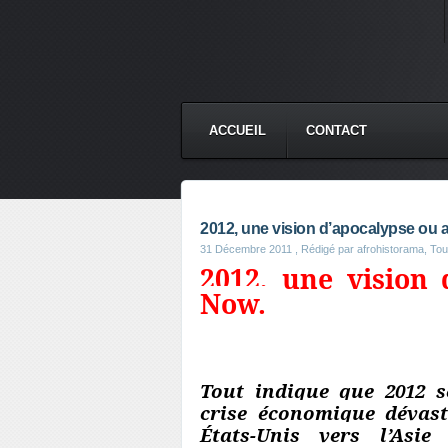
ACCUEIL
CONTACT
2012, une vision d’apocalypse ou
31 Décembre 2011
, Rédigé par afrohistorama, Toute
2012, une vision 
Now.
Tout indique que 2012 
crise économique dévast
États-Unis vers l’Asie 