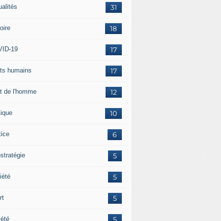
ualités
31
oire
18
ID-19
17
its humains
17
it de l'homme
12
tique
10
tice
6
stratégie
5
iété
5
rt
5
iété
5