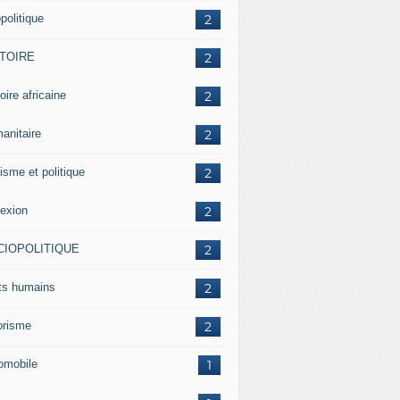
politique
2
STOIRE
2
oire africaine
2
anitaire
2
isme et politique
2
lexion
2
CIOPOLITIQUE
2
its humains
2
rorisme
2
omobile
1