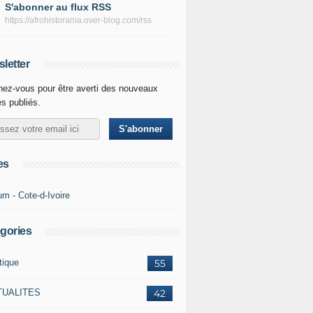
S'abonner au flux RSS
https://afrohistorama.over-blog.com/rss
letter
ez-vous pour être averti des nouveaux
es publiés.
es
um - Cote-d-Ivoire
gories
tique
55
TUALITES
42