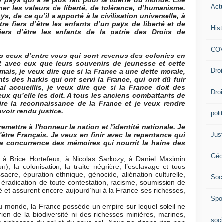
le pays qui a le plus fait pour la liberté du monde. Elle
Act
nner les valeurs de liberté, de tolérance, d’humanisme.
, de ce qu’il a apporté à la civilisation universelle, à
e fiers d’être les enfants d’un pays de liberté et de
Hist
ers d’être les enfants de la patrie des Droits de
COV
s ceux d’entre vous qui sont revenus des colonies en
 avec eux que leurs souvenirs de jeunesse et cette
Dro
amais, je veux dire que si la France a une dette morale,
ts des harkis qui ont servi la France, qui ont dû fuir
l accueillis, je veux dire que si la France doit des
Dro
eux qu’elle les doit. A tous les anciens combattants de
ire la reconnaissance de la France et je veux rendre
voir rendu justice.
poli
emettre à l'honneur la nation et l'identité nationale. Je
Jus
'être Français. Je veux en finir avec la repentance qui
la concurrence des mémoires qui nourrit la haine des
Géo
à Brice Hortefeux, à Nicolas Sarkozy, à Daniel Maximin
n), la colonisation, la traite négrière, l’esclavage et tous
assacre, épuration ethnique, génocide, aliénation culturelle,
Soc
éradication de toute contestation, racisme, soumission de
ré et assurent encore aujourd’hui à la France ses richesses,
Spo
de, la France possède un empire sur lequel soleil ne
ien de la biodiversité ni des richesses minières, marines,
soc