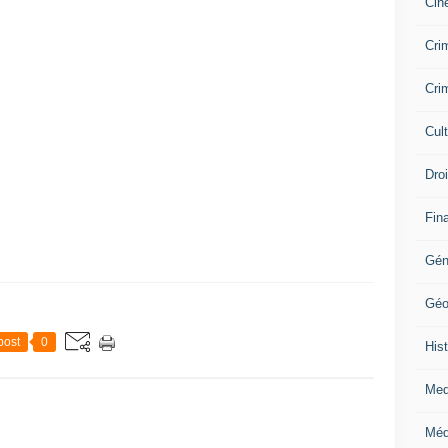
Cin
Crim
Crim
Cul
Dro
Fin
Gén
Géo
post
0
Hist
Med
Méd