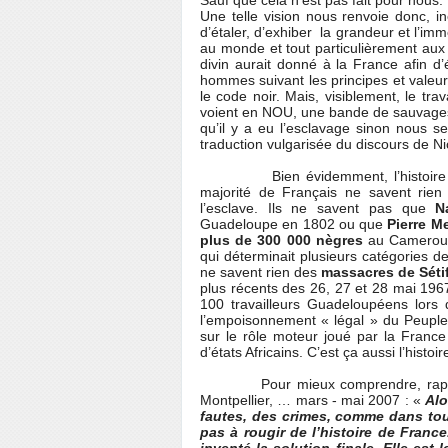
Sauf que cela n’est pas fait pour nous.
Une telle vision nous renvoie donc, in
d’étaler, d’exhiber
la grandeur et l’imm
au monde et tout particulièrement aux F
divin aurait donné à la France afin d’
hommes suivant les principes et valeurs
le code noir. Mais, visiblement, le tra
voient en NOU, une bande de sauvages 
qu’il y a eu l’esclavage sinon nous s
traduction vulgarisée du discours de Ni
Bien évidemment, l’histoire de l
majorité de Français ne savent rien 
l’esclave. Ils ne savent pas que
N
Guadeloupe en 1802 ou que
Pierre M
plus de 300 000 nègres
au Cameroun.
qui déterminait plusieurs catégories de
ne savent rien des
massacres de Séti
plus récents des 26, 27 et 28 mai 19
100 travailleurs Guadeloupéens lors
l’empoisonnement « légal » du Peuple
sur le rôle moteur joué par la France
d’états Africains. C’est ça aussi l’histo
Pour mieux comprendre, rappelons
Montpellier, … mars - mai 2007 : «
Alo
fautes, des crimes, comme dans tou
pas à rougir de l’histoire de Franc