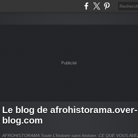
Publicité
Le blog de afrohistorama.over-
blog.com
AFROHISTORAMA Toute L’histoire sans histoire. CE QUE VOUS A