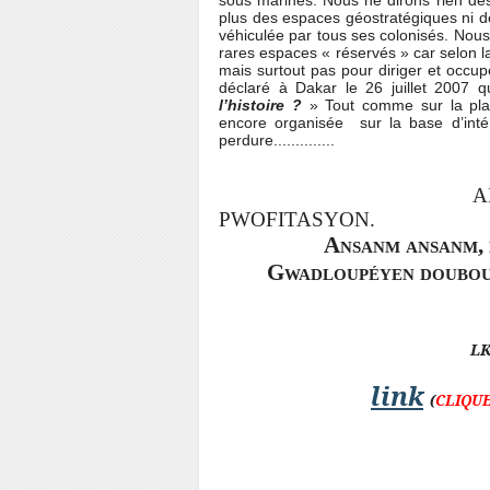
sous marines. Nous ne dirons rien des
plus des espaces géostratégiques ni de
véhiculée par tous ses colonisés. Nous 
rares espaces « réservés » car selon l
mais surtout pas pour diriger et occupe
déclaré à Dakar le 26 juillet 2007 
l’histoire ?
» Tout comme sur la pla
encore organisée
sur la base d’inté
perdure..............
A
PWOFITASYON.
Ansanm ansanm, 
Gwadloupéyen doubou
LKP - Lap
link
(
CLIQU