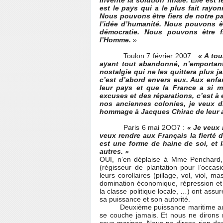
inventé la solution finale. Elle est 
est le pays qui a le plus fait rayo
Nous pouvons être fiers de notre pays
l’idée d’humanité. Nous pouvons êtr
démocratie. Nous pouvons être fi
l’Homme.
»
Toulon 7 février 2007 :
« A tou
ayant tout abandonné, n’emportant
nostalgie qui ne les quittera plus j
c’est d’abord envers eux. Aux enfan
leur pays et que la France a si ma
excuses et des réparations, c’est à 
nos anciennes colonies, je veux d
hommage à Jacques Chirac de leur a
Paris 6 mai 2OO7 :
« Je veux r
veux rendre aux Français la fierté d
est une forme de haine de soi, et 
autres. »
OUI, n’en déplaise à Mme Penchard, 
(régisseur de plantation pour l’occasio
leurs corollaires (pillage, vol, viol, m
domination économique, répression et 
la classe politique locale, …) ont assu
sa puissance et son autorité.
Deuxième puissance maritime au mon
se couche jamais. Et nous ne dirons r