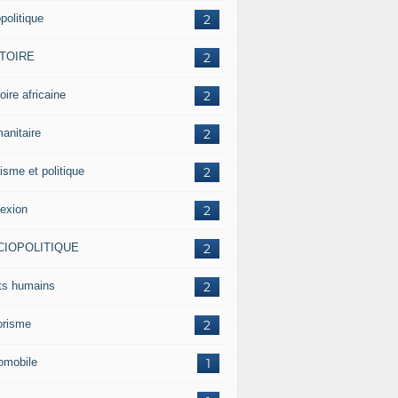
politique
2
STOIRE
2
oire africaine
2
anitaire
2
isme et politique
2
lexion
2
CIOPOLITIQUE
2
its humains
2
rorisme
2
omobile
1