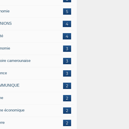
nomie
5
INIONS
4
té
4
nomie
3
toire camerounaise
3
ence
3
MMUNIQUE
2
me
2
me économique
2
rre
2