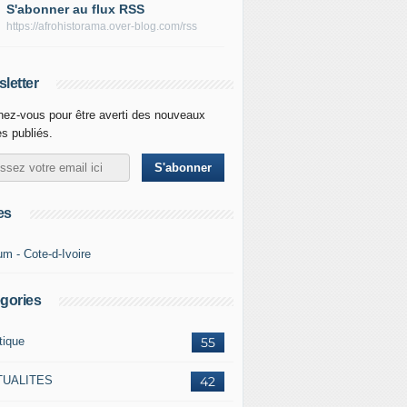
S'abonner au flux RSS
https://afrohistorama.over-blog.com/rss
letter
ez-vous pour être averti des nouveaux
es publiés.
es
um - Cote-d-Ivoire
gories
tique
55
TUALITES
42