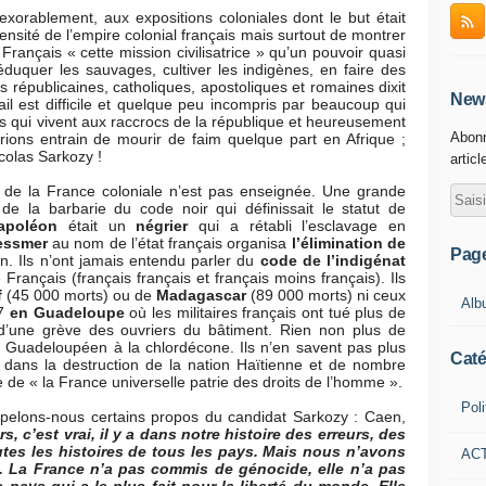
exorablement, aux expositions coloniales dont le but était
ensité de l’empire colonial français mais surtout de montrer
rançais « cette mission civilisatrice » qu’un pouvoir quasi
éduquer les sauvages, cultiver les indigènes, en faire des
 républicaines, catholiques, apostoliques et romaines dixit
News
vail est difficile et quelque peu incompris par beaucoup qui
qui vivent aux raccrocs de la république et heureusement
Abonn
erions entrain de mourir de faim quelque part en Afrique ;
colas Sarkozy !
articl
a France coloniale n’est pas enseignée. Une grande
de la barbarie du code noir qui définissait le statut de
apoléon
était un
négrier
qui a rétabli l’esclavage en
essmer
au nom de l’état français organisa
l’élimination de
Pag
 Ils n’ont jamais entendu parler du
code de l’indigénat
 Français (français français et français moins français). Ils
f
(45 000 morts) ou de
Madagascar
(89 000 morts) ni ceux
Alb
67
en Guadeloupe
où les militaires français ont tué plus de
 d’une grève des ouvriers du bâtiment. Rien non plus de
 Guadeloupéen à la chlordécone. Ils n’en savent pas plus
Caté
 dans la destruction de la nation Haïtienne et de nombre
ire de « la France universelle patrie des droits de l’homme ».
Poli
-nous certains propos du candidat Sarkozy : Caen,
rs, c’est vrai, il y a dans notre histoire des erreurs, des
tes les histoires de tous les pays. Mais nous n’avons
AC
e. La France n’a pas commis de génocide, elle n’a pas