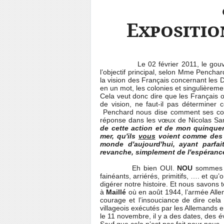
Expositio
Le 02 février 2011, le gouvernem
l’objectif principal, selon Mme Pencha
la vision des Français concernant les 
en un mot, les colonies et singulièremen
Cela veut donc dire que les Français 
de vision, ne faut-il pas déterminer 
Penchard nous dise comment ses coll
réponse dans les vœux de Nicolas Sa
de cette action et de mon quinquenn
mer, qu'ils
vous
voient comme des g
monde d'aujourd'hui, ayant parfai
revanche, simplement de l'espérance
Eh bien OUI.
NOU
sommes sa
fainéants, arriérés, primitifs, …. et qu
digérer notre histoire. Et nous savons to
à
Maillé
où en août 1944, l’armée Allem
courage et l’insouciance de dire cel
villageois exécutés par les Allemands en
le 11 novembre, il y a des dates, des 