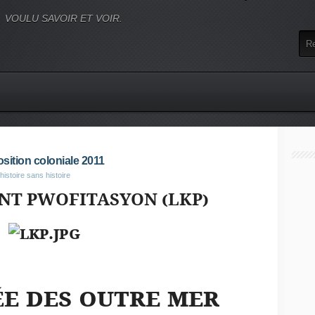
VOULU SAVOIR ET VOIR.
ition coloniale 2011
histoire sans histoire
NT PWOFITASYON (LKP)
e des outre mer
É