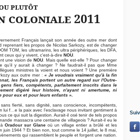
ou plutôt
n coloniale 2011
ent Français lançait son année des outre mer dont
rd reprenant les propos de Nicolas Sarkozy, est de changer
DOM TOM, les ultramarins, les ultra périphériques, les DFA,
t ceux qui y vivent, c'est-à-dire
NOU
.
ont une vision de
NOU
. Mais quelle est-elle ? Pour changer
ce qu’il y aurait à changer ? Ne faudrait-il pas que Mme
ègues ministres la voient et nous voient ? Une première
rkozy aux outre mer :
« Je voudrais vraiment qu'à la fin
at, les Français portent un autre regard sur l'Outre-
ens fiers, compétents, parfaitement inscrits dans le
tement digéré leur histoire, n'ayant ni amertume, ni
 pour eux et pour leurs enfants ».
ns fierté, sans dignité, sans conscience, incompétents,
’on lui f…e la paix avec l’esclavage nous invitant gentiment à
Suiv
us ce qui suit la digestion. Aurait-il osé tenir de tels propos
ande massacra une centaine de villageois ? Aurait-il eu le
a à
Oradour sur Glane
où un village entier a brûlé et les
 juin 1944 ? Et bien non, tout comme le 14 juillet, le 8 mai,
évènements qui rassemblent le peuple et forgent une nation.