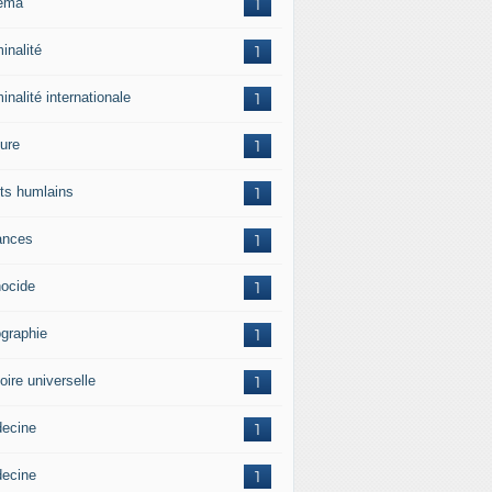
ema
1
inalité
1
inalité internationale
1
ture
1
its humlains
1
ances
1
ocide
1
graphie
1
oire universelle
1
ecine
1
ecine
1