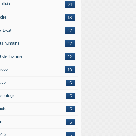
ualités
31
oire
18
ID-19
17
its humains
17
it de l'homme
12
tique
10
tice
6
stratégie
5
iété
5
rt
5
iété
5