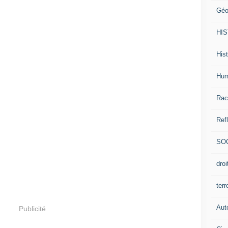
Géo
HI
Hist
Hum
Rac
Ref
SO
dro
ter
Aut
Publicité