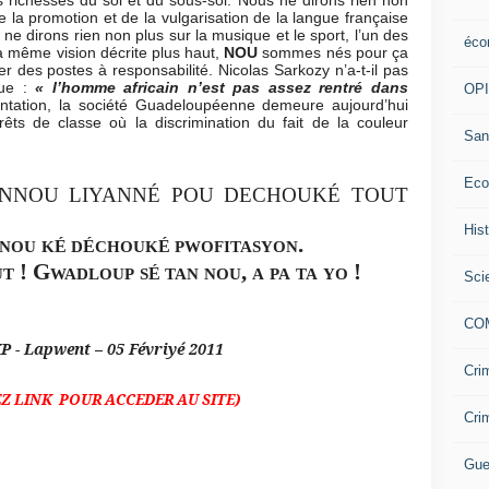
 richesses du sol et du sous-sol. Nous ne dirons rien non
 la promotion et de la vulgarisation de la langue française
ne dirons rien non plus sur la musique et le sport, l’un des
éco
a même vision décrite plus haut,
NOU
sommes nés pour ça
r des postes à responsabilité. Nicolas Sarkozy n’a-t-il pas
que :
« l’homme africain n’est pas assez rentré dans
OP
ntation, la société Guadeloupéenne demeure aujourd’hui
rêts de classe où la discrimination du fait de la couleur
San
Eco
NNOU LIYANNÉ POU DECHOUKÉ TOUT
His
nou k
d
chouk
pwofitasyon.
É
É
É
t ! Gwadloup s
tan nou, a pa ta yo !
É
Sci
CO
went – 05 Févriyé 2011
Cri
EZ LINK POUR ACCEDER AU SITE)
Cri
Gue