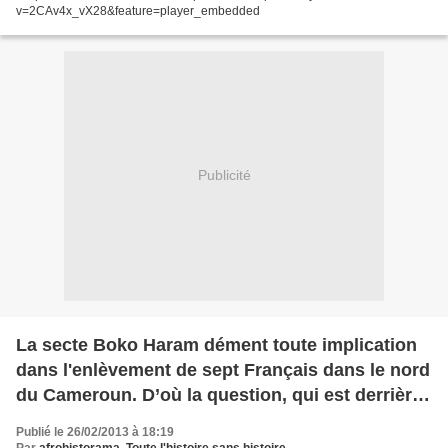
v=2CAv4x_vX28&feature=player_embedded
Publicité
La secte Boko Haram dément toute implication
dans l'enlèvement de sept Français dans le nord
du Cameroun. D’où la question, qui est derrière
cet enlèvement ? Une affaire de plus en plus
Publié le 26/02/2013 à 18:19
louche
Par
afrohistorama, Toute l'histoire sans histoire