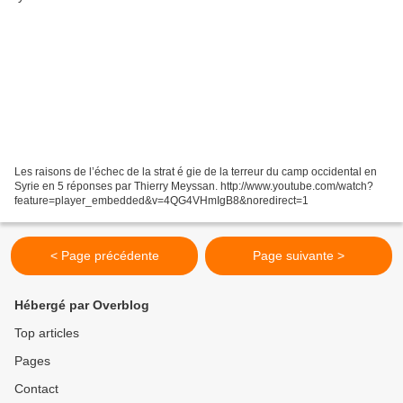
Les raisons de l’échec de la strat é gie de la terreur du camp occidental en
Syrie en 5 réponses par Thierry Meyssan. http://www.youtube.com/watch?
feature=player_embedded&v=4QG4VHmIgB8&noredirect=1
< Page précédente
Page suivante >
Hébergé par Overblog
Top articles
Pages
Contact