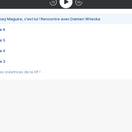
bey Maguire, c'est lui ! Rencontre avec Damien Witecka
e 6
e 5
e 4
e 3
s créatrices de la VF !
e 2
e 1
e Mektoub My Love arrive enfin ! Rencontre avec Shaïn Boumedine et Sal
i : après Toni en famille
elle réalise le bouleversant Dites lui que je l'aime