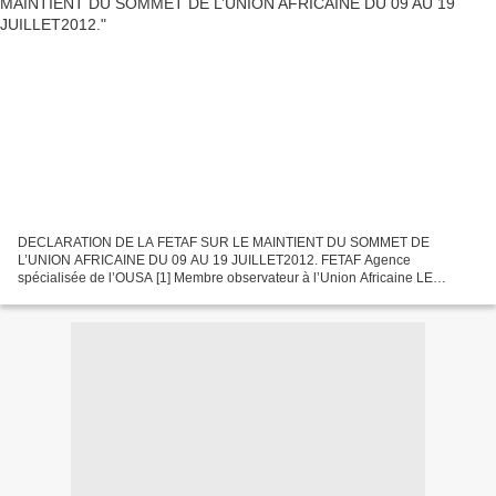
DECLARATION DE LA FETAF SUR LE MAINTIENT DU SOMMET DE
L’UNION AFRICAINE DU 09 AU 19 JUILLET2012. FETAF Agence
spécialisée de l’OUSA [1] Membre observateur à l’Union Africaine LE
SOMMET DE L’UNION AFRICAINE EST MAINTENU : DU 09 AU 19 JUILLET
A ADDIS-ABABA...