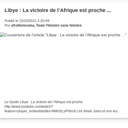
Libye : La victoire de l’Afrique est proche ...
Publié le 15/10/2011 à 20:09
Par
afrohistorama, Toute l'histoire sans histoire
Le Guide Libye : La victoire de l’Afrique est proche
http://www.youtube.com/watch?
feature=player_embedded&v=9MnDLyPNhc8 Lire Allain Jules et non les
medias d’intox http://allainjules.com/2011/10/15/libye-dernieres-nouvelles-
du-front-15-10-2011le-choc...