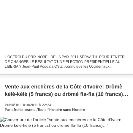
L'OCTROI DU PRIX NOBEL DE LA PAIX 2011 SERVAIT-IL POUR TENTER
DE CHANGER LE RESULTAT D'UNE ELECTION PRESIDENTIELLE AU
LIBERIA ? Jean-Paul Pougala C'était connu que les Occidentaux,
(récemment re-baptisés en "Communauté Internationale") aiment installer...
Vente aux enchères de la Côte d’Ivoire: Drômè
kélé-kélé (5 francs) ou drômè fla-fla (10 francs)…
Publié le 13/10/2011 à 22:24
Par
afrohistorama, Toute l'histoire sans histoire