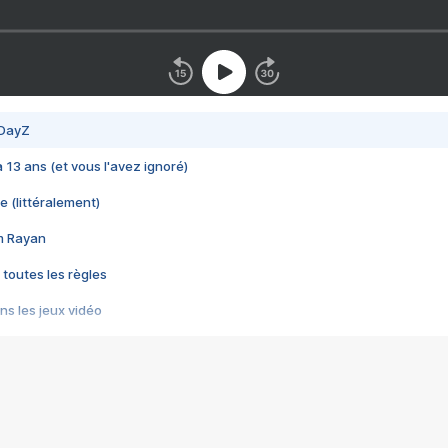
 DayZ
 a 13 ans (et vous l'avez ignoré)
e (littéralement)
im Rayan
 toutes les règles
s les jeux vidéo
us choquant de Rockstar ? - Le scandale BULLY
e plus moche de Steam
du RÊVE tourne au CAUCHEMAR