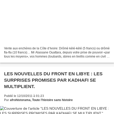
Vente aux enchères de la Côte d’Ivoire: Drômè kélé-kélé (5 francs) ou drômè
fla-fla (10 francs)… Mr Alassane Ouattara, depuis votre prise de pouvoir «par
tous les moyens», vos hommes (loubards, sbires en treillis comme en civil et
autres initiés à la...
LES NOUVELLES DU FRONT EN LIBYE : LES
SURPRISES PROMISES PAR KADHAFI SE
MULTIPLIENT.
Publié le 12/10/2011 à 01:23
Par
afrohistorama, Toute l'histoire sans histoire