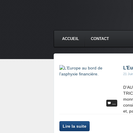
ACCUEIL
CONTACT
L’Eu
21 Jui
D’A
TRIC
monna
…
consi
et, p
Lire la suite