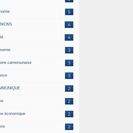
nomie
5
INIONS
4
té
4
nomie
3
toire camerounaise
3
ence
3
MMUNIQUE
2
me
2
me économique
2
rre
2