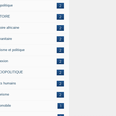
politique
2
STOIRE
2
oire africaine
2
anitaire
2
isme et politique
2
lexion
2
CIOPOLITIQUE
2
its humains
2
rorisme
2
omobile
1