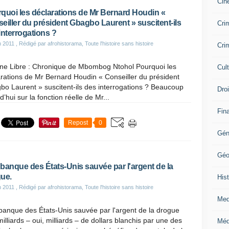
Cin
quoi les déclarations de Mr Bernard Houdin «
eiller du président Gbagbo Laurent » suscitent-ils
Crim
interrogations ?
n 2011
, Rédigé par afrohistorama, Toute l'histoire sans histoire
Crim
une Libre : Chronique de Mbombog Ntohol Pourquoi les
Cul
rations de Mr Bernard Houdin « Conseiller du président
o Laurent » suscitent-ils des interrogations ? Beaucoup
Dro
’hui sur la fonction réelle de Mr...
Fin
Repost
0
Gén
Géo
banque des États-Unis sauvée par l'argent de la
ue.
Hist
n 2011
, Rédigé par afrohistorama, Toute l'histoire sans histoire
Med
banque des États-Unis sauvée par l'argent de la drogue
illiards – oui, milliards – de dollars blanchis par une des
Méd