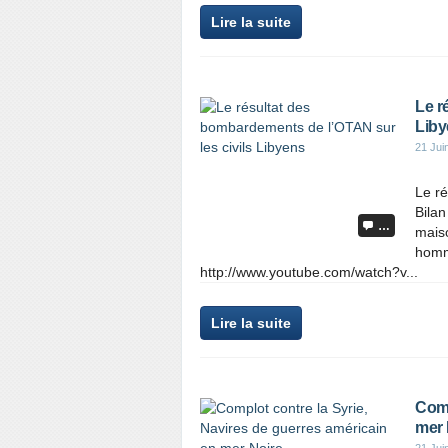
Lire la suite
Le r
Liby
21 Jui
Le ré
Bilan
…
maiso
homm
http://www.youtube.com/watch?v...
Lire la suite
Comp
mer 