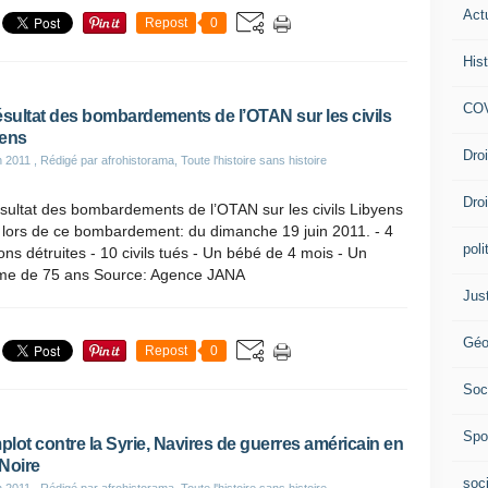
Act
Repost
0
Hist
COV
ésultat des bombardements de l’OTAN sur les civils
ens
Dro
n 2011
, Rédigé par afrohistorama, Toute l'histoire sans histoire
Dro
sultat des bombardements de l’OTAN sur les civils Libyens
 lors de ce bombardement: du dimanche 19 juin 2011. - 4
poli
ns détruites - 10 civils tués - Un bébé de 4 mois - Un
e de 75 ans Source: Agence JANA
Jus
Géo
Repost
0
Soc
Spo
lot contre la Syrie, Navires de guerres américain en
Noire
soc