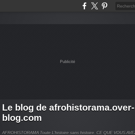
Publicité
Le blog de afrohistorama.over-
blog.com
AFROHISTORAMA Toute L’histoire sans histoire. CE QUE VOUS A