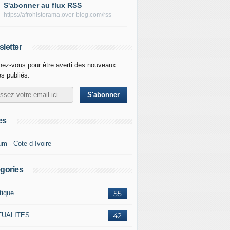
S'abonner au flux RSS
https://afrohistorama.over-blog.com/rss
letter
ez-vous pour être averti des nouveaux
es publiés.
es
um - Cote-d-Ivoire
gories
tique
55
TUALITES
42