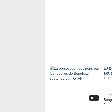
La p
sout
21 Jui
La pe
par l
…
Beng
feat