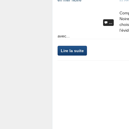
21 Jui
Compl
Noire
…
chois
l’év
avec...
Lire la suite