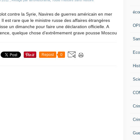
n 2011
, Rédigé par afrohistorama, Toute l'histoire sans histoire
éco
ot contre la Syrie, Navires de guerres américain en mer
 Il est rare que le ministre russe des affaires étrangères
OP
isse un dimanche pour faire une déclaration officielle. A
idence, quelque chose d’extrêmement grave pousse Moscou
San
Eco
Repost
0
His
Sci
CO
Cri
Cri
Gue