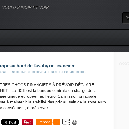
VOULU SAVOIR ET VOIR.
rope au bord de l’asphyxie financière.
n 2011
, Rédigé par afrohistorama, Toute l'histoire sans histoire
UTRES CHOCS FINANCIERS À PRÉVOIR DÉCLARE
HET ! La BCE est la banque centrale en charge de la
ie unique européenne, l’euro. Sa mission principale
ste à maintenir la stabilité des prix au sein de la zone euro
ar conséquent, à préserver...
Repost
0