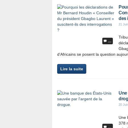
Pour
Cons
des 
21 Jui
Trib
…
décla
Gbagb
d’Africains se posent la question aujourd
Lire la suite
Une 
drog
20 Jui
Une 
378 m
…