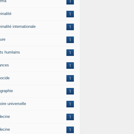
ema
1
inalité
1
inalité internationale
1
ture
1
its humlains
1
ances
1
ocide
1
graphie
1
oire universelle
1
ecine
1
ecine
1