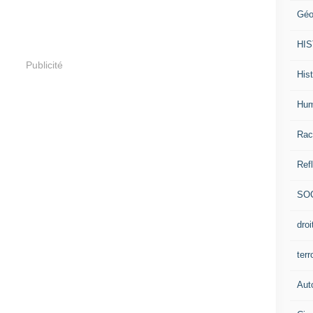
Géo
HI
Publicité
Hist
Hum
Rac
Ref
SO
dro
ter
Aut