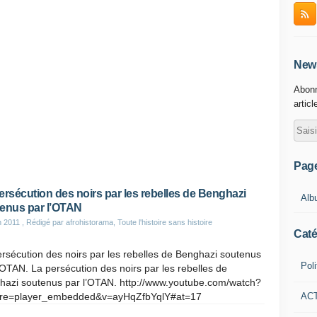
News
Abonn
articl
Pag
ersécution des noirs par les rebelles de Benghazi
Alb
enus par l’OTAN
n 2011
, Rédigé par afrohistorama, Toute l'histoire sans histoire
Caté
rsécution des noirs par les rebelles de Benghazi soutenus
Poli
’OTAN. La persécution des noirs par les rebelles de
hazi soutenus par l’OTAN. http://www.youtube.com/watch?
AC
ure=player_embedded&v=ayHqZfbYqlY#at=17