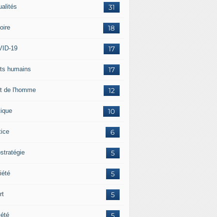
ualités
31
oire
18
ID-19
17
its humains
17
it de l'homme
12
tique
10
tice
6
stratégie
5
iété
5
rt
5
iété
5