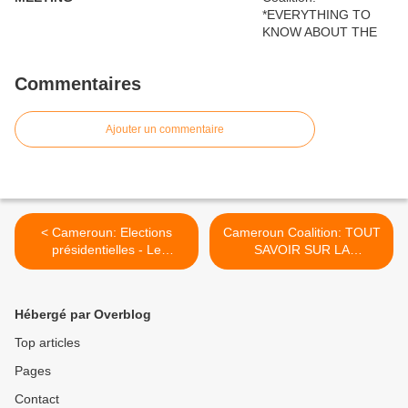
Commentaires
Ajouter un commentaire
< Cameroun: Elections
Cameroun Coalition: TOUT
présidentielles - Le
SAVOIR SUR LA
Rassembleur des forces du
RENCONTRE DE
changement rencontre la
FOUMBAN* >
communauté Bororos
Hébergé par Overblog
Top articles
Pages
Contact