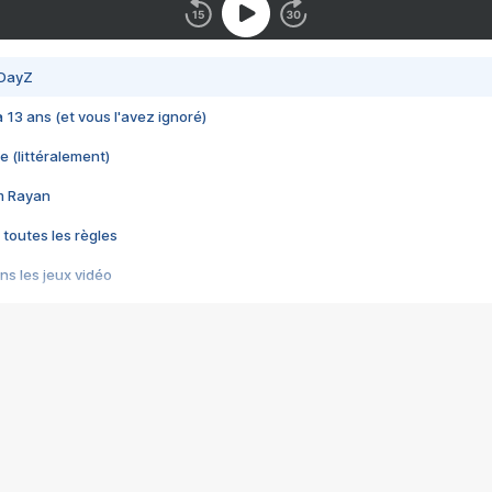
 DayZ
 a 13 ans (et vous l'avez ignoré)
e (littéralement)
im Rayan
 toutes les règles
s les jeux vidéo
us choquant de Rockstar ? - Le scandale BULLY
e plus moche de Steam
du RÊVE tourne au CAUCHEMAR
pendant 8 heures
it… à tort