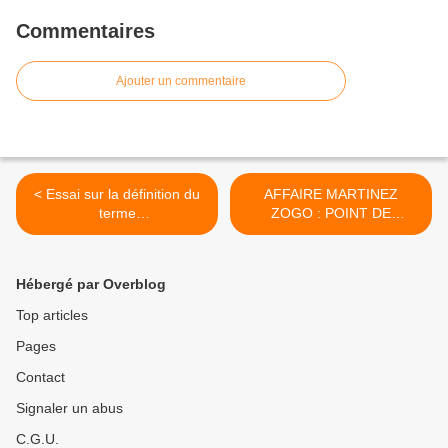
Commentaires
Ajouter un commentaire
< Essai sur la définition du
AFFAIRE MARTINEZ
terme
ZOGO : POINT DE
FranceAfricain....Essay on
PRESSE DES AVOCATS DE
the definition of the term
JEAN PIERRE AMOUGOU
FranceAfrican.
BELINGA TENUE LE 17
Hébergé par Overblog
FEVRIER A YAOUNDE. Me
Tchougand et son équipe
Top articles
démasque une enquête
Pages
parallèle à celle initiée par
le président de la
Contact
république. >
Signaler un abus
C.G.U.