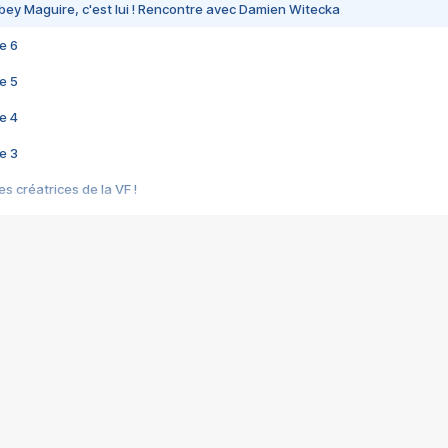
bey Maguire, c'est lui ! Rencontre avec Damien Witecka
e 6
e 5
e 4
e 3
s créatrices de la VF !
e 2
e 1
e Mektoub My Love arrive enfin ! Rencontre avec Shaïn Boumedine et Sal
i : après Toni en famille
elle réalise le bouleversant Dites lui que je l'aime
ais ! Rencontre autour de Vie privée de Rebecca Zlotowski
 de Marguerite, Grave... Rencontre avec Ella Rumpf