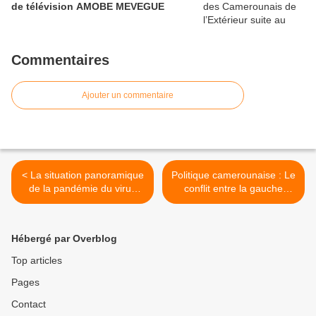
de télévision AMOBE MEVEGUE
Commentaires
Ajouter un commentaire
< La situation panoramique
Politique camerounaise : Le
de la pandémie du virus
conflit entre la gauche
chinois cette semaine
historique et les néolibéraux
ethno-fasciste par
DJEUKAM TCHAMENI >
Hébergé par Overblog
Top articles
Pages
Contact