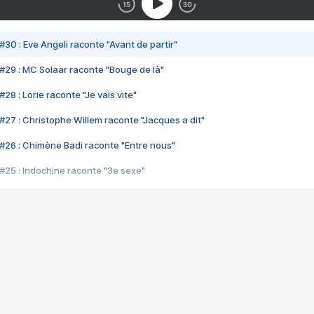
#30 : Eve Angeli raconte "Avant de partir"
#29 : MC Solaar raconte "Bouge de là"
28 : Lorie raconte "Je vais vite"
#27 : Christophe Willem raconte "Jacques a dit"
#26 : Chimène Badi raconte "Entre nous"
#25 : Indochine raconte "3e sexe"
#24 : Zaho raconte "C'est chelou"
#23 : Patrick Bruel raconte "Au café des délices"
#22 : Kyo raconte "Le chemin"
#21 : Nolwenn Leroy raconte "Cassé"
#20 : Patrick Hernandez raconte "Born to be alive"