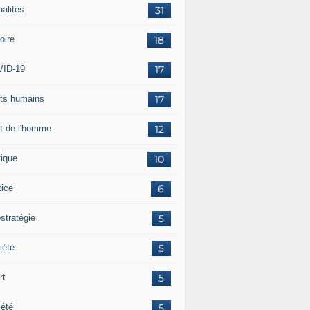
ualités
31
oire
18
ID-19
17
its humains
17
it de l'homme
12
tique
10
tice
6
stratégie
5
iété
5
rt
5
iété
5