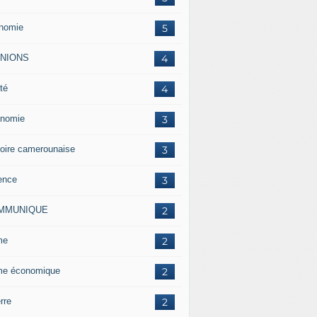
nomie
5
INIONS
4
té
4
nomie
3
toire camerounaise
3
ence
3
MMUNIQUE
2
me
2
me économique
2
rre
2