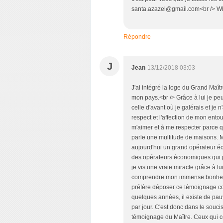
santa.azazel@gmail.com<br /> W
Répondre
J
Jean
13/12/2018 03:03
J'ai intégré la loge du Grand Maît
mon pays.<br /> Grâce à lui je pe
celle d'avant où je galérais et je 
respect et l'affection de mon ent
m'aimer et à me respecter parce qu
parle une multitude de maisons. M
aujourd'hui un grand opérateur 
des opérateurs économiques qui 
je vis une vraie miracle grâce à lu
comprendre mon immense bonheur. 
préfère déposer ce témoignage con
quelques années, il existe de pau
par jour. C'est donc dans le souci
témoignage du Maître. Ceux qui co