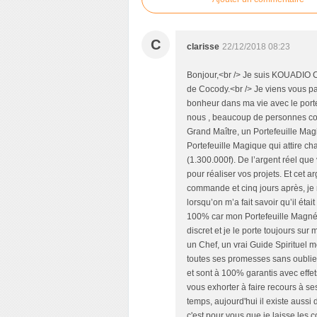
C
clarisse
22/12/2018 08:23
Bonjour,<br /> Je suis KOUADIO C
de Cocody.<br /> Je viens vous par
bonheur dans ma vie avec le portef
nous , beaucoup de personnes conn
Grand Maître, un Portefeuille Mag
Portefeuille Magique qui attire 
(1.300.000f). De l’argent réel q
pour réaliser vos projets. Et cet 
commande et cinq jours après, je
lorsqu’on m’a fait savoir qu’il était
100% car mon Portefeuille Magnéti
discret et je le porte toujours su
un Chef, un vrai Guide Spirituel 
toutes ses promesses sans oublie
et sont à 100% garantis avec effet
vous exhorter à faire recours à se
temps, aujourd'hui il existe aussi 
c'est pour vous que je laisse les 