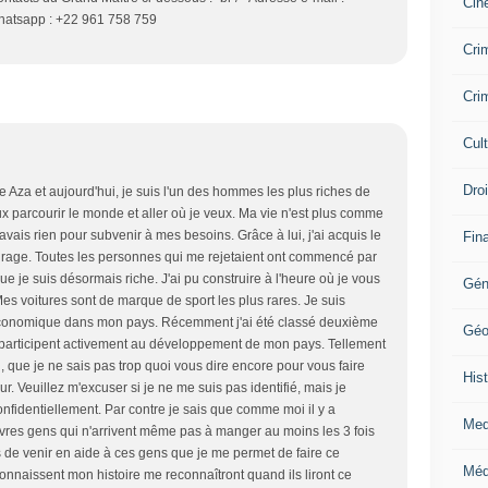
Cin
hatsapp : +22 961 758 759
Crim
Crim
Cul
Dro
re Aza et aujourd'hui, je suis l'un des hommes les plus riches de
ux parcourir le monde et aller où je veux. Ma vie n'est plus comme
n'avais rien pour subvenir à mes besoins. Grâce à lui, j'ai acquis le
Fin
ourage. Toutes les personnes qui me rejetaient ont commencé par
e je suis désormais riche. J'ai pu construire à l'heure où je vous
Gén
es voitures sont de marque de sport les plus rares. Je suis
économique dans mon pays. Récemment j'ai été classé deuxième
Géo
participent activement au développement de mon pays. Tellement
i, que je ne sais pas trop quoi vous dire encore pour vous faire
Hist
Veuillez m'excuser si je ne me suis pas identifié, mais je
fidentiellement. Par contre je sais que comme moi il y a
Med
vres gens qui n'arrivent même pas à manger au moins les 3 fois
s de venir en aide à ces gens que je me permet de faire ce
Méd
nnaissent mon histoire me reconnaîtront quand ils liront ce