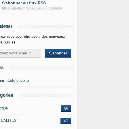
S'abonner au flux RSS
https://afrohistorama.over-blog.com/rss
letter
ez-vous pour être averti des nouveaux
es publiés.
es
um - Cote-d-Ivoire
gories
tique
55
TUALITES
42