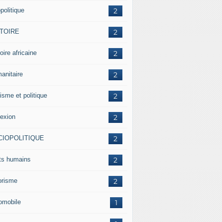
politique
2
STOIRE
2
oire africaine
2
anitaire
2
isme et politique
2
lexion
2
CIOPOLITIQUE
2
its humains
2
rorisme
2
omobile
1