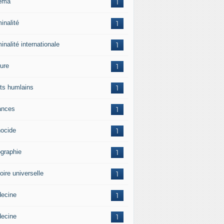
ema
1
inalité
1
inalité internationale
1
ture
1
its humlains
1
ances
1
ocide
1
graphie
1
oire universelle
1
ecine
1
ecine
1