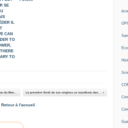
R SE
AU
éco
AIS
ÉDER IL
OP
T
WE CAN
San
RDER TO
OWER,
Eco
 THERE
SARY TO
His
Sci
CO
COMMUNIQUE DE PRESSE Suite à la destruction du Monument de UM Nyobe à Douala
La première fierté de ses origines se manifeste dans le choix de son conjoint.
Cri
Retour à l'accueil
Cri
Gue