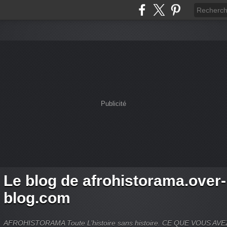
Publicité
Le blog de afrohistorama.over-
blog.com
AFROHISTORAMA Toute L’histoire sans histoire. CE QUE VOUS A