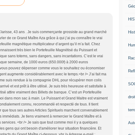
Géo
HI
Hist
larisse, 43 ans . Je suis commerçante grossiste au grand marché
ler de ce Grand Maître Aza grâce à qui j’ai pu connaître le vrai
euille magnétique multiplicateur d’argent qu’il m’a fait. Chez
Hum
aissent très bien le Portefeuille Magnétisé du Puissant et
ique sans totems, sans dangers, sans incantations. C’est le vrai
Rac
chaque semaine, de 1000 euros (650.000f) à 2000 euros
ue vous pouvez dépenser comme vous le souhaitez ou économiser
Ref
argent augmente considérablement avec le temps.<br /> J’ai fait ma
 me suis rendue à la compagnie DHL pour récupérer mon colis
SO
 arrivé et est prêt à être utilisé. Je suis très heureuse et satisfaite à
sé attire vraiment des Billets de banque. C’est un Portefeuille
dro
r moi dans mon sac à main. Le Puissant et Grand Maitre est vraiment
mondialement connu, recommandé et respecté de tous. Il tient
ter
r que tous ses autres Articles Spirituels marchent convenablement
s immédiats. Je tiens vraiment à remercier le Grand Maître et à
s services. <br /> Je sais que tout comme moi il y a quelques
Aut
des gens qui ont besoin d'améliorer leur situation financière. Et
contacts du Grand Maître ci-dessous :<br /> Adresse e-mail :