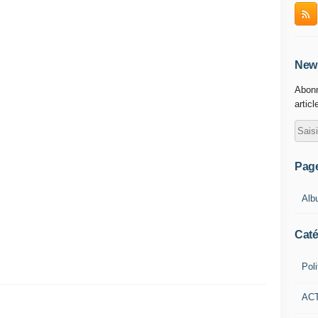
News
Abonn
articl
Pag
Alb
Caté
Poli
AC