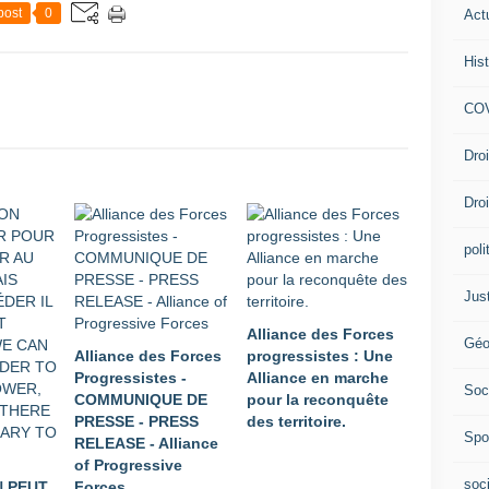
post
0
Act
Hist
COV
Dro
Dro
poli
Jus
Alliance des Forces
Géo
Alliance des Forces
progressistes : Une
Progressistes -
Alliance en marche
Soc
COMMUNIQUE DE
pour la reconquête
PRESSE - PRESS
des territoire.
Spo
RELEASE - Alliance
of Progressive
soc
N PEUT
Forces