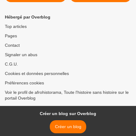
SANAGA MARITIME
pour le Cameroun à
OUEST DE L'ALK
l’entretien du jour sur
(L'ARMEE DE LIBERATION
TELESUD >
Hébergé par Overblog
DU KAMERUN
Top articles
Pages
Contact
Signaler un abus
C.G.U.
Cookies et données personnelles
Préférences cookies
Voir le profil de afrohistorama, Toute l'histoire sans histoire sur le
portail Overblog
Créer un blog sur Overblog
Créer un blog