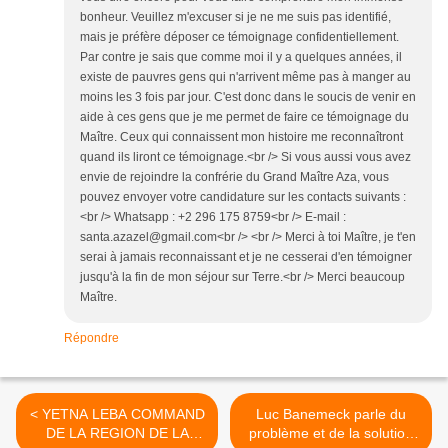
bonheur. Veuillez m'excuser si je ne me suis pas identifié,
mais je préfère déposer ce témoignage confidentiellement.
Par contre je sais que comme moi il y a quelques années, il
existe de pauvres gens qui n'arrivent même pas à manger au
moins les 3 fois par jour. C'est donc dans le soucis de venir en
aide à ces gens que je me permet de faire ce témoignage du
Maître. Ceux qui connaissent mon histoire me reconnaîtront
quand ils liront ce témoignage.<br /> Si vous aussi vous avez
envie de rejoindre la confrérie du Grand Maître Aza, vous
pouvez envoyer votre candidature sur les contacts suivants :
<br /> Whatsapp : +2 296 175 8759<br /> E-mail :
santa.azazel@gmail.com<br /> <br /> Merci à toi Maître, je t'en
serai à jamais reconnaissant et je ne cesserai d'en témoigner
jusqu'à la fin de mon séjour sur Terre.<br /> Merci beaucoup
Maître.
Répondre
< YETNA LEBA COMMAND
Luc Banemeck parle du
DE LA REGION DE LA
problème et de la solution