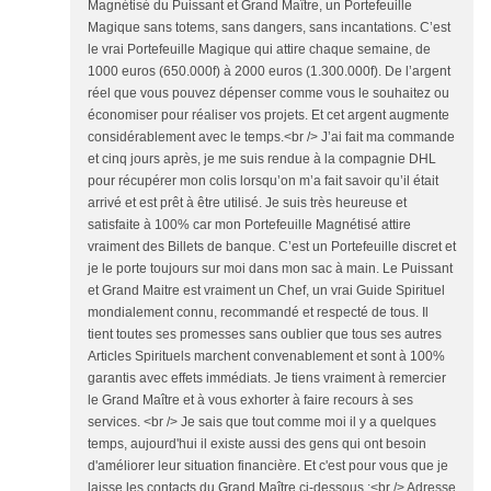
Magnétisé du Puissant et Grand Maître, un Portefeuille
Magique sans totems, sans dangers, sans incantations. C’est
le vrai Portefeuille Magique qui attire chaque semaine, de
1000 euros (650.000f) à 2000 euros (1.300.000f). De l’argent
réel que vous pouvez dépenser comme vous le souhaitez ou
économiser pour réaliser vos projets. Et cet argent augmente
considérablement avec le temps.<br /> J’ai fait ma commande
et cinq jours après, je me suis rendue à la compagnie DHL
pour récupérer mon colis lorsqu’on m’a fait savoir qu’il était
arrivé et est prêt à être utilisé. Je suis très heureuse et
satisfaite à 100% car mon Portefeuille Magnétisé attire
vraiment des Billets de banque. C’est un Portefeuille discret et
je le porte toujours sur moi dans mon sac à main. Le Puissant
et Grand Maitre est vraiment un Chef, un vrai Guide Spirituel
mondialement connu, recommandé et respecté de tous. Il
tient toutes ses promesses sans oublier que tous ses autres
Articles Spirituels marchent convenablement et sont à 100%
garantis avec effets immédiats. Je tiens vraiment à remercier
le Grand Maître et à vous exhorter à faire recours à ses
services. <br /> Je sais que tout comme moi il y a quelques
temps, aujourd'hui il existe aussi des gens qui ont besoin
d'améliorer leur situation financière. Et c'est pour vous que je
laisse les contacts du Grand Maître ci-dessous :<br /> Adresse