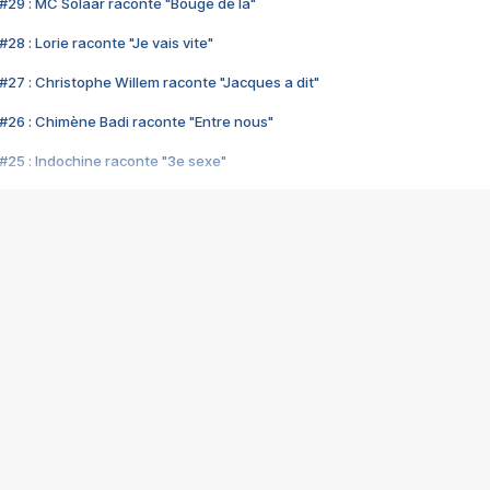
#29 : MC Solaar raconte "Bouge de là"
28 : Lorie raconte "Je vais vite"
#27 : Christophe Willem raconte "Jacques a dit"
#26 : Chimène Badi raconte "Entre nous"
#25 : Indochine raconte "3e sexe"
#24 : Zaho raconte "C'est chelou"
#23 : Patrick Bruel raconte "Au café des délices"
#22 : Kyo raconte "Le chemin"
#21 : Nolwenn Leroy raconte "Cassé"
#20 : Patrick Hernandez raconte "Born to be alive"
#19 : Lorie raconte "Près de moi"
#18 : Michael Jones raconte "A nos actes manqués" (avec Jean-Jacque
#17 : Khaled raconte "Aïcha"