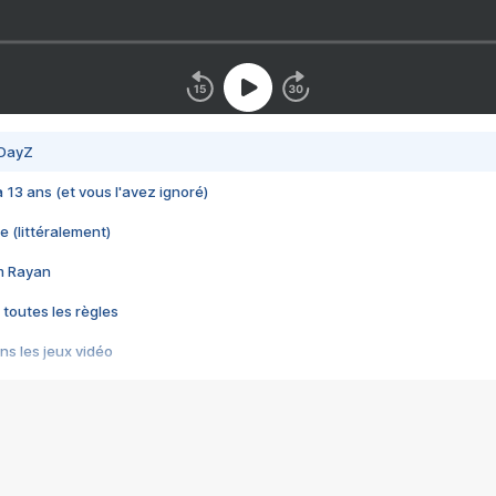
 DayZ
 a 13 ans (et vous l'avez ignoré)
e (littéralement)
im Rayan
 toutes les règles
s les jeux vidéo
us choquant de Rockstar ? - Le scandale BULLY
e plus moche de Steam
du RÊVE tourne au CAUCHEMAR