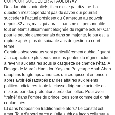
QUI POUR SUCCEDER A PAUL BIYA?
Des dauphins potentiels, il en existe par dizaine. La
question n’est cependant pas de savoir qui pourrait
succéder à l’actuel président du Cameroun au pouvoir
depuis 32 ans, mais qui aurait charisme et personnalité
tout en étant suffisamment éloignée du régime actuel? Car
pour le peuple camerounais dans sa majorité, le but est la
rupture après plus de soixante ans de gestion à court
terme.
Certains observateurs sont particulièrement dubitatif quant
à la capacité de plusieurs anciens pontes du régime actuel
à revenir aux affaires sous la casquette de chef de l’état. A
l’image de Marafa Hamidou Yaya ou Polycarpe Abah Abah
dauphins longtemps annoncés qui croupissent en prison
après avoir été rattrapés par des affaires aux relents
politico-judiciaires, toute la classe dirigeante actuelle est
mise au ban des prétentions présidentielles. Pour avoir
“traîné” dans l’ombre du prince, tous sont comme qui dirait
contaminés.
Et dans l’opposition traditionnelle alors? Le constat est
amer. Tout d’abord parce qu’elle subit de façon collatérale