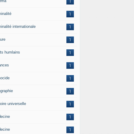
ema
1
inalité
1
inalité internationale
1
ture
1
its humlains
1
ances
1
ocide
1
graphie
1
oire universelle
1
ecine
1
ecine
1