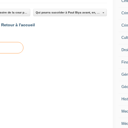
Cin
Crim
Côte d’Ivoire :Blé Goudé refuse la liberté provisoire de la cour pénale internationale
Qui pourra succéder à Paul Biya avant, en, ou après 2018?
Retour à l'accueil
Crim
Cul
Dro
Fin
Gén
Géo
Hist
Med
Méd