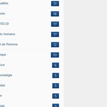
ualités
31
oire
18
ID-19
17
its humains
17
it de l'homme
12
tique
10
tice
6
stratégie
5
iété
5
rt
5
iété
5