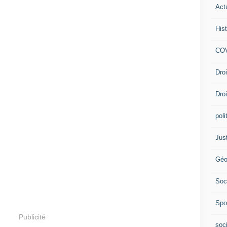
Act
Hist
COV
Dro
Dro
poli
Jus
Géo
Soc
Spo
Publicité
soc