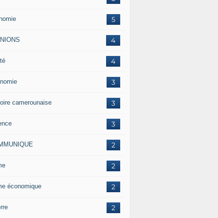
nomie
5
INIONS
4
té
4
nomie
3
toire camerounaise
3
ence
3
MMUNIQUE
2
me
2
me économique
2
rre
2