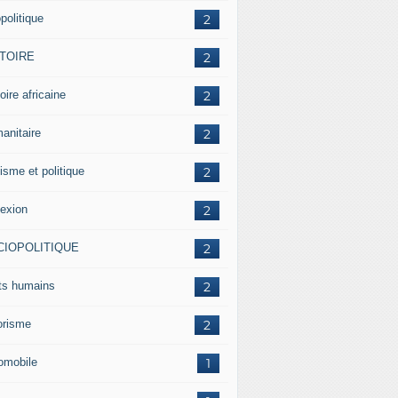
politique
2
STOIRE
2
oire africaine
2
anitaire
2
isme et politique
2
lexion
2
CIOPOLITIQUE
2
its humains
2
rorisme
2
omobile
1