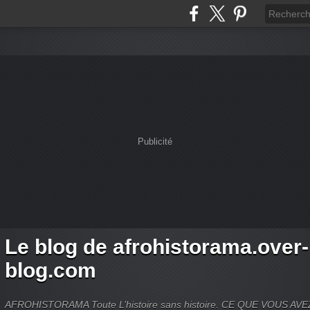
Publicité
Le blog de afrohistorama.over-
blog.com
AFROHISTORAMA Toute L’histoire sans histoire. CE QUE VOUS A