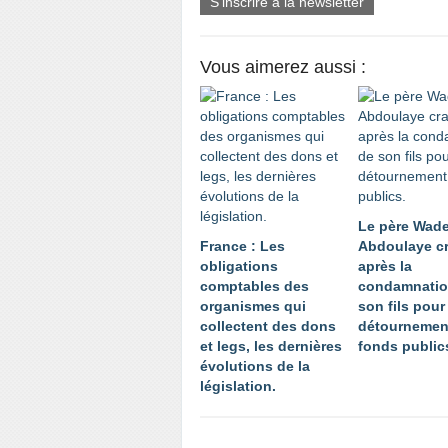
S'inscrire à la newsletter
Vous aimerez aussi :
Le père Wad
France : Les
Abdoulaye c
obligations
après la
comptables des
condamnatio
organismes qui
son fils pour
collectent des dons
détournemen
et legs, les dernières
fonds public
évolutions de la
législation.