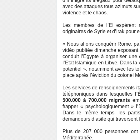
d’immigrants illégaux pour déba
avec des attaques tous azimuts sur
violence et le chaos.
Les membres de l’EI espèrent 
originaires de Syrie et d’Irak pour 
« Nous allons conquérir Rome, par
vidéo publiée dimanche exposant l
conduit l’Egypte à organiser un
l’Etat Islamique en Libye. Dans la
potentiel », notamment avec les to
place après l’éviction du colonel
Les services de renseignements ita
téléphoniques dans lesquelles
l
500.000 à 700.000 migrants
emb
frapper « psychologiquement » l’E
Dans le même temps, les partis
demandeurs d’asile qui traversent l
Plus de 207 000 personnes ont t
Méditerranée.