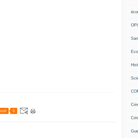
éco
OP
San
Eco
His
Sci
CO
Cri
post
0
Cri
Gue