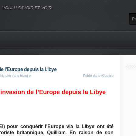
VOULU SAVOIR ET VOIR.
 de l’Europe depuis la Libye
histoire sans histoire
Publié dans
#Justice
l’invasion de l’Europe depuis la Libye
EI) pour conquérir l’Europe via la Libye ont été
roriste britannique, Quilliam. En raison de son