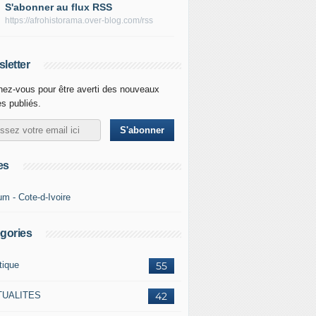
S'abonner au flux RSS
https://afrohistorama.over-blog.com/rss
letter
ez-vous pour être averti des nouveaux
es publiés.
es
um - Cote-d-Ivoire
gories
tique
55
TUALITES
42