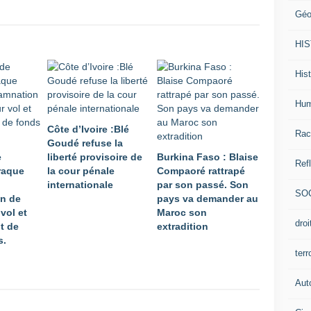
Géo
HI
Hist
Hum
Côte d’Ivoire :Blé
Rac
Goudé refuse la
e
liberté provisoire de
Burkina Faso : Blaise
Ref
raque
la cour pénale
Compaoré rattrapé
internationale
par son passé. Son
SO
n de
pays va demander au
 vol et
Maroc son
dro
t de
extradition
s.
ter
Aut