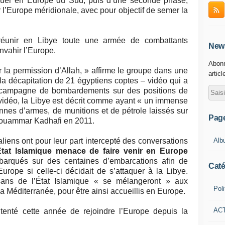
rquer en Europe du Sud, puis d’une seconde phase,
 l’Europe méridionale, avec pour objectif de semer la
réunir en Libye toute une armée de combattants
News
envahir l’Europe.
Abonn
 la permission d’Allah, » affirme le groupe dans une
articl
a décapitation de 21 égyptiens coptes – vidéo qui a
e campagne de bombardements sur des positions de
 vidéo, la Libye est décrit comme ayant « un immense
nnes d’armes, de munitions et de pétrole laissés sur
Pag
 Mouammar Kadhafi en 2011.
Alb
liens ont pour leur part intercepté des conversations
’État Islamique menace de faire venir en Europe
arqués sur des centaines d’embarcations afin de
Caté
urope si celle-ci décidait de s’attaquer à la Libye.
ans de l’État Islamique « se mélangeront » aux
Poli
a Méditerranée, pour être ainsi accueillis en Europe.
AC
enté cette année de rejoindre l’Europe depuis la