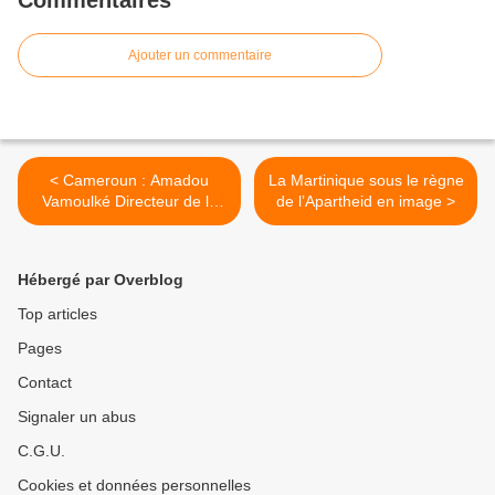
Commentaires
Ajouter un commentaire
< Cameroun : Amadou
La Martinique sous le règne
Vamoulké Directeur de la
de l’Apartheid en image >
Cameroon Radio and
Television connu sur le nom
de RDPC-Radio and
Hébergé par Overblog
Television est inculpé par le
Tribunal criminel de
Top articles
détournement de 2,8
Pages
millards.
Contact
Signaler un abus
C.G.U.
Cookies et données personnelles