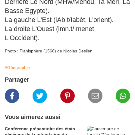
Derrière Le Nord (MHw/Méhou, Ta Meri, La
Basse Egypte).
La gauche L'Est (iAb.t/Iabèt, L'orient).
La droite L'Ouest (imn.t/Imenet,
L'Occident).
Photo : Planisphère (1566) de Nicolas Deslien.
#Géographie
Partager
Vous aimerez aussi
Conférence préparatoire des états
généraux de la refondation du