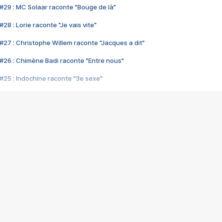
#29 : MC Solaar raconte "Bouge de là"
28 : Lorie raconte "Je vais vite"
#27 : Christophe Willem raconte "Jacques a dit"
#26 : Chimène Badi raconte "Entre nous"
#25 : Indochine raconte "3e sexe"
#24 : Zaho raconte "C'est chelou"
#23 : Patrick Bruel raconte "Au café des délices"
#22 : Kyo raconte "Le chemin"
#21 : Nolwenn Leroy raconte "Cassé"
#20 : Patrick Hernandez raconte "Born to be alive"
#19 : Lorie raconte "Près de moi"
#18 : Michael Jones raconte "A nos actes manqués" (avec Jean-Jacque
#17 : Khaled raconte "Aïcha"