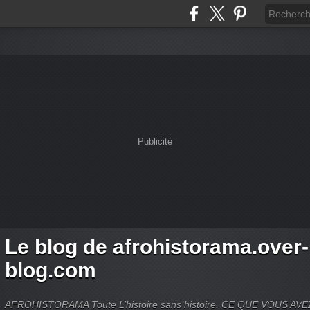
Publicité
Le blog de afrohistorama.over-
blog.com
AFROHISTORAMA Toute L’histoire sans histoire. CE QUE VOUS A