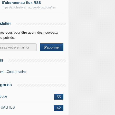
S'abonner au flux RSS
https://afrohistorama.over-blog.com/rss
letter
ez-vous pour être averti des nouveaux
es publiés.
es
um - Cote-d-Ivoire
gories
tique
55
TUALITES
42