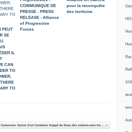
COMMUNIQUE DE
pour la reconquête
Géo
PRESSE - PRESS
des territoire.
RELEASE - Alliance
HI
of Progressive
N PEUT
Forces
Hist
R SE
AU
Hum
AIS
ÉDER IL
Rac
T
WE CAN
Ref
RDER TO
OWER,
SO
 THERE
SARY TO
dro
ter
Aut
Cameroun: Saisie d’un Container frappé du Seau des nations-unis transportant des armes de Boko Haram. Souvenez-vous de la saisie des 17 contenairs d’armes de l’ONU au Cameroun en 2011 pendant la guerre en Côte d’Ivoire.