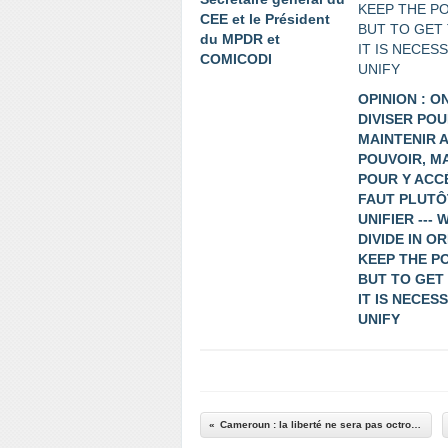
CEE et le Président
du MPDR et
COMICODI
OPINION : O
DIVISER POU
MAINTENIR 
POUVOIR, M
POUR Y ACC
FAUT PLUTÔ
UNIFIER --- 
DIVIDE IN O
KEEP THE P
BUT TO GET
IT IS NECES
UNIFY
Cameroun : la liberté ne sera pas octroyée à crédit et l’alternance ne passera pas par les élections selon l'historien Achille Mbembe. .