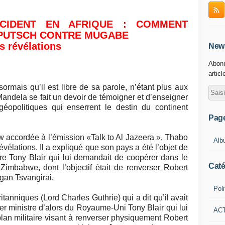
CCIDENT EN AFRIQUE : COMMENT
 PUTSCH CONTRE MUGABE
s révélations
News
Abonn
articl
mais qu’il est libre de sa parole, n’étant plus aux
Mandela se fait un devoir de témoigner et d’enseigner
géopolitiques qui enserrent le destin du continent
Pag
ew accordée à l’émission «Talk to Al Jazeera », Thabo
Alb
évélations. Il a expliqué que son pays a été l’objet de
tre Tony Blair qui lui demandait de coopérer dans le
Caté
 Zimbabwe, dont l’objectif était de renverser Robert
gan Tsvangirai.
Poli
itanniques (Lord Charles Guthrie) qui a dit qu’il avait
er ministre d’alors du Royaume-Uni Tony Blair qui lui
AC
lan militaire visant à renverser physiquement Robert