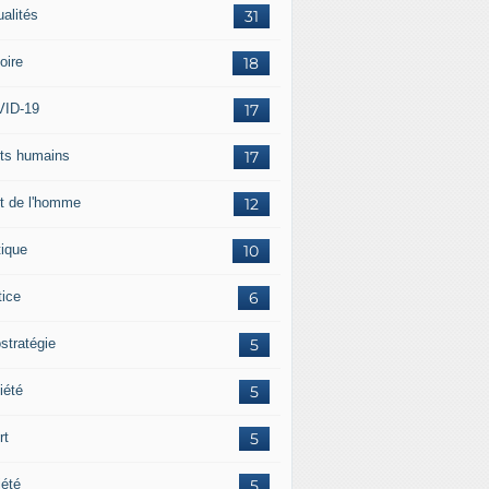
ualités
31
oire
18
ID-19
17
its humains
17
it de l'homme
12
tique
10
tice
6
stratégie
5
iété
5
rt
5
iété
5