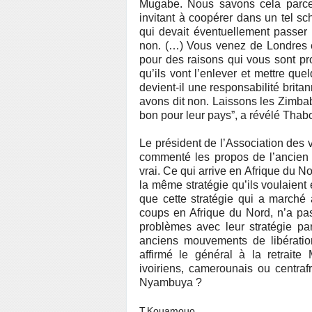
Mugabe. Nous savons cela parc
invitant à coopérer dans un tel 
qui devait éventuellement passer pa
non. (…) Vous venez de Londres 
pour des raisons qui vous sont pr
qu’ils vont l’enlever et mettre qu
devient-il une responsabilité brit
avons dit non. Laissons les Zimbab
bon pour leur pays”, a révélé Thab
Le président de l’Association des
commenté les propos de l’ancien 
vrai. Ce qui arrive en Afrique du Nor
la même stratégie qu’ils voulaient 
que cette stratégie qui a marché 
coups en Afrique du Nord, n’a pas
problèmes avec leur stratégie pa
anciens mouvements de libération
affirmé le général à la retraite
ivoiriens, camerounais ou centra
Nyambuya ?
T.Kouamouo