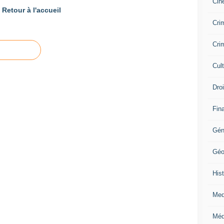
Cin
Retour à l'accueil
Crim
Crim
Cul
Dro
Fin
Gén
Géo
Hist
Med
Méd