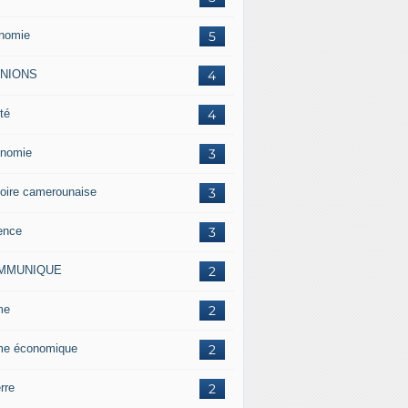
nomie
5
INIONS
4
té
4
nomie
3
toire camerounaise
3
ence
3
MMUNIQUE
2
me
2
me économique
2
rre
2