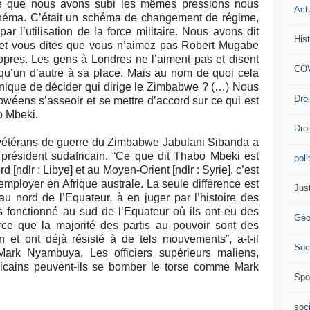
e que nous avons subi les mêmes pressions nous
Act
schéma. C’était un schéma de changement de régime,
r l’utilisation de la force militaire. Nous avons dit
Hist
et vous dites que vous n’aimez pas Robert Mugabe
opres. Les gens à Londres ne l’aiment pas et disent
COV
elqu’un d’autre à sa place. Mais au nom de quoi cela
annique de décider qui dirige le Zimbabwe ? (…) Nous
Dro
wéens s’asseoir et se mettre d’accord sur ce qui est
o Mbeki.
Dro
 vétérans de guerre du Zimbabwe Jabulani Sibanda a
président sudafricain. “Ce que dit Thabo Mbeki est
poli
d [ndlr : Libye] et au Moyen-Orient [ndlr : Syrie], c’est
employer en Afrique australe. La seule différence est
Jus
au nord de l’Equateur, à en juger par l’histoire des
 fonctionné au sud de l’Equateur où ils ont eu des
Géo
rce que la majorité des partis au pouvoir sont des
 et ont déjà résisté à de tels mouvements”, a-t-il
Soc
 Mark Nyambuya. Les officiers supérieurs maliens,
fricains peuvent-ils se bomber le torse comme Mark
Spo
soc