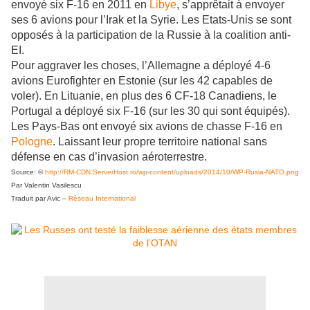
envoyé six F-16 en 2011 en
Libye
, s’apprêtait à envoyer
ses 6 avions pour l’Irak et la Syrie. Les Etats-Unis se sont
opposés à la participation de la Russie à la coalition anti-
EI.
Pour aggraver les choses, l’Allemagne a déployé 4-6
avions Eurofighter en Estonie (sur les 42 capables de
voler). En Lituanie, en plus des 6 CF-18 Canadiens, le
Portugal a déployé six F-16 (sur les 30 qui sont équipés).
Les Pays-Bas ont envoyé six avions de chasse F-16 en
Pologne
. Laissant leur propre territoire national sans
défense en cas d’invasion aéroterrestre.
Source: ©
http://RM-CDN.ServerHost.ro/wp-content/uploads/2014/10/WP-Rusia-NATO.png
Par Valentin Vasilescu
Traduit par Avic –
Réseau International