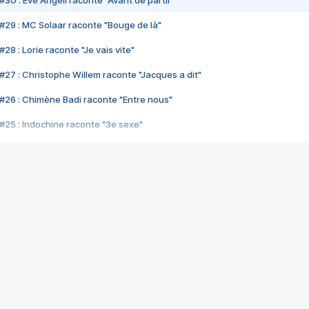
#30 : Eve Angeli raconte "Avant de partir"
#29 : MC Solaar raconte "Bouge de là"
28 : Lorie raconte "Je vais vite"
#27 : Christophe Willem raconte "Jacques a dit"
#26 : Chimène Badi raconte "Entre nous"
#25 : Indochine raconte "3e sexe"
#24 : Zaho raconte "C'est chelou"
#23 : Patrick Bruel raconte "Au café des délices"
#22 : Kyo raconte "Le chemin"
#21 : Nolwenn Leroy raconte "Cassé"
#20 : Patrick Hernandez raconte "Born to be alive"
#19 : Lorie raconte "Près de moi"
#18 : Michael Jones raconte "A nos actes manqués" (avec Jean-Jacque