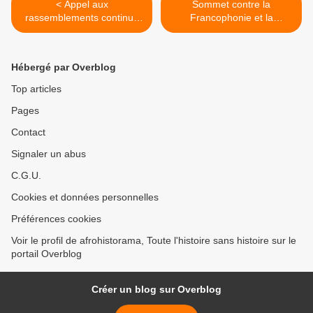
< Appel aux
Sommet contre la
rassemblements continus
Francophonie et la
jusqu’à l’annulation
recolonisation. >
définitive de l’abominable
exposition du zoo humain
Hébergé par Overblog
au théâtre Gerard Philippe
de Saint Denis
Top articles
Pages
Contact
Signaler un abus
C.G.U.
Cookies et données personnelles
Préférences cookies
Voir le profil de afrohistorama, Toute l'histoire sans histoire sur le
portail Overblog
Créer un blog sur Overblog