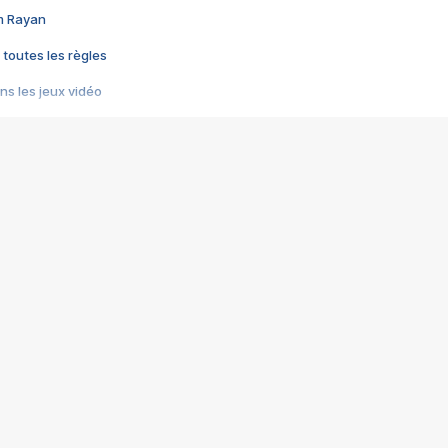
im Rayan
 toutes les règles
s les jeux vidéo
us choquant de Rockstar ? - Le scandale BULLY
e plus moche de Steam
du RÊVE tourne au CAUCHEMAR
pendant 8 heures
it… à tort
umiliés par un jeu vidéo
ire - Final Fantasy 8
ti un empire - Age of Empires
story DOFUS