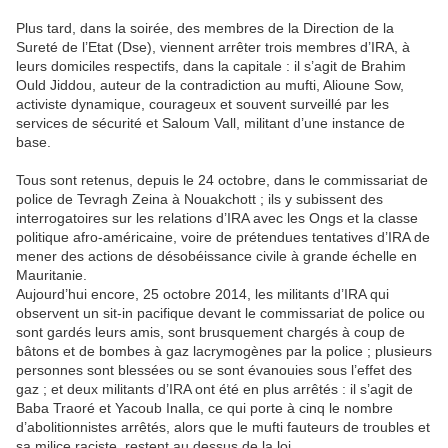
Plus tard, dans la soirée, des membres de la Direction de la
Sureté de l’Etat (Dse), viennent arrêter trois membres d’IRA, à
leurs domiciles respectifs, dans la capitale : il s’agit de Brahim
Ould Jiddou, auteur de la contradiction au mufti, Alioune Sow,
activiste dynamique, courageux et souvent surveillé par les
services de sécurité et Saloum Vall, militant d’une instance de
base.
Tous sont retenus, depuis le 24 octobre, dans le commissariat de
police de Tevragh Zeina à Nouakchott ; ils y subissent des
interrogatoires sur les relations d’IRA avec les Ongs et la classe
politique afro-américaine, voire de prétendues tentatives d’IRA de
mener des actions de désobéissance civile à grande échelle en
Mauritanie.
Aujourd’hui encore, 25 octobre 2014, les militants d’IRA qui
observent un sit-in pacifique devant le commissariat de police ou
sont gardés leurs amis, sont brusquement chargés à coup de
bâtons et de bombes à gaz lacrymogènes par la police ; plusieurs
personnes sont blessées ou se sont évanouies sous l’effet des
gaz ; et deux militants d’IRA ont été en plus arrêtés : il s’agit de
Baba Traoré et Yacoub Inalla, ce qui porte à cinq le nombre
d’abolitionnistes arrêtés, alors que le mufti fauteurs de troubles et
sa milice raciste, restent au dessus de la loi.