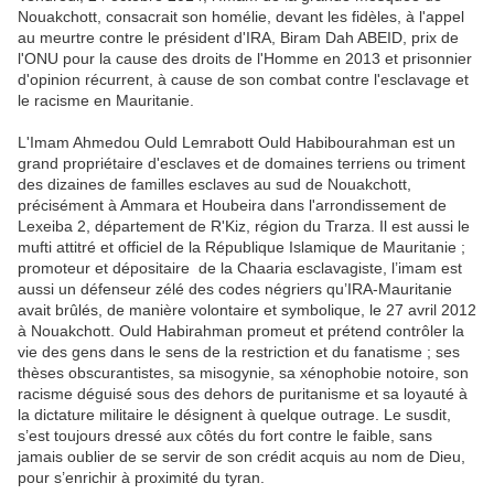
Nouakchott, consacrait son homélie, devant les fidèles, à l'appel
au meurtre contre le président d'IRA, Biram Dah ABEID, prix de
l'ONU pour la cause des droits de l'Homme en 2013 et prisonnier
d'opinion récurrent, à cause de son combat contre l'esclavage et
le racisme en Mauritanie.
L'Imam Ahmedou Ould Lemrabott Ould Habibourahman est un
grand propriétaire d'esclaves et de domaines terriens ou triment
des dizaines de familles esclaves au sud de Nouakchott,
précisément à Ammara et Houbeira dans l'arrondissement de
Lexeiba 2, département de R'Kiz, région du Trarza. Il est aussi le
mufti attitré et officiel de la République Islamique de Mauritanie ;
promoteur et dépositaire de la Chaaria esclavagiste, l’imam est
aussi un défenseur zélé des codes négriers qu’IRA-Mauritanie
avait brûlés, de manière volontaire et symbolique, le 27 avril 2012
à Nouakchott. Ould Habirahman promeut et prétend contrôler la
vie des gens dans le sens de la restriction et du fanatisme ; ses
thèses obscurantistes, sa misogynie, sa xénophobie notoire, son
racisme déguisé sous des dehors de puritanisme et sa loyauté à
la dictature militaire le désignent à quelque outrage. Le susdit,
s’est toujours dressé aux côtés du fort contre le faible, sans
jamais oublier de se servir de son crédit acquis au nom de Dieu,
pour s’enrichir à proximité du tyran.