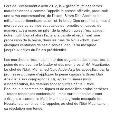
Lors de l’évènement d’avril 2012, le « grand mufti des terres
mauritaniennes » comme l’appelle la presse officielle, produisait
une fatwa excommuniant, de l’Islam, Biram Dah Abeid et les
militants abolitionnistes; selon lui, la loi de Dieu ordonne la mise à
mort de ces personnes coupables de remettre en cause, de
manière aussi osée, un pilier de la religion qu’est l’esclavage ;
notre mufti joignait alors l’acte à la parole et organisait une
procession de la haine, dans les rues de Nouakchott, avec
quelques centaines de ses disciples, depuis sa mosquée
jusqu’aux grilles du Palais présidentiel.
Les marcheurs réclamaient, par des slogans et des pancartes, la
peine de mort contre le leader et des membres d’IRA-Mauritanie.
Le chef de l’Etat, Mohamed Ould Abdel Aziz les accueillait, par la
promesse publique d’appliquer la peine capitale à Biram Dah
Abeid et à ses compagnons. Or, après plusieurs mois
d’incarcération, les détenus sont acquittés par la justice.
Beaucoup d’hommes politiques et de notabilités arabo-berbères
– toutes tendances confondues - mais surtout des soi-disant
« érudits », comme le Mufti Imam de la grande mosquée de
Nouakchott, continuent à rappeler, au chef de l’Etat Mauritanien,
sa résolution non tenue.