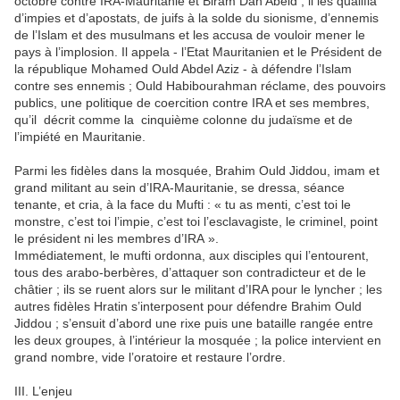
octobre contre IRA-Mauritanie et Biram Dah Abeid ; il les qualifia
d’impies et d’apostats, de juifs à la solde du sionisme, d’ennemis
de l’Islam et des musulmans et les accusa de vouloir mener le
pays à l’implosion. Il appela - l’Etat Mauritanien et le Président de
la république Mohamed Ould Abdel Aziz - à défendre l’Islam
contre ses ennemis ; Ould Habibourahman réclame, des pouvoirs
publics, une politique de coercition contre IRA et ses membres,
qu’il décrit comme la cinquième colonne du judaïsme et de
l’impiété en Mauritanie.
Parmi les fidèles dans la mosquée, Brahim Ould Jiddou, imam et
grand militant au sein d’IRA-Mauritanie, se dressa, séance
tenante, et cria, à la face du Mufti : « tu as menti, c’est toi le
monstre, c’est toi l’impie, c’est toi l’esclavagiste, le criminel, point
le président ni les membres d’IRA ».
Immédiatement, le mufti ordonna, aux disciples qui l’entourent,
tous des arabo-berbères, d’attaquer son contradicteur et de le
châtier ; ils se ruent alors sur le militant d’IRA pour le lyncher ; les
autres fidèles Hratin s’interposent pour défendre Brahim Ould
Jiddou ; s’ensuit d’abord une rixe puis une bataille rangée entre
les deux groupes, à l’intérieur la mosquée ; la police intervient en
grand nombre, vide l’oratoire et restaure l’ordre.
III. L’enjeu