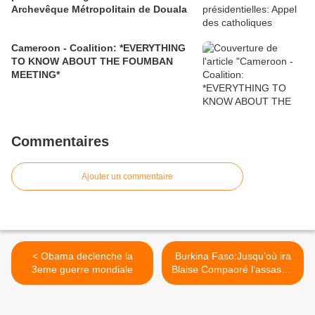
Archevêque Métropolitain de Douala
Cameroon - Coalition: *EVERYTHING
TO KNOW ABOUT THE FOUMBAN
MEETING*
Commentaires
Ajouter un commentaire
< Obama declenche la
Burkina Faso:Jusqu’où ira
3eme guerre mondiale
Blaise Compaoré l’assassin
de Thomas Sankara ? >