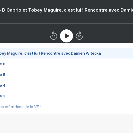
 DiCaprio et Tobey Maguire, c'est lui ! Rencontre avec Dam
bey Maguire, c'est lui ! Rencontre avec Damien Witecka
e 6
e 5
e 4
e 3
s créatrices de la VF !
e 2
e 1