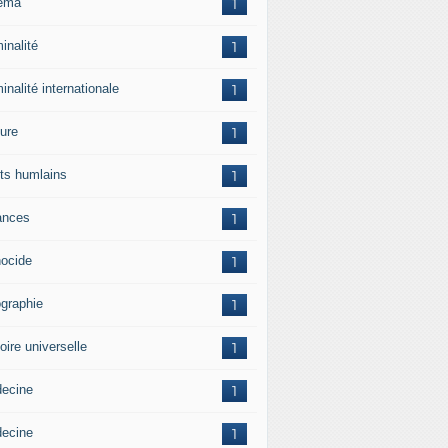
ema
1
inalité
1
inalité internationale
1
ture
1
its humlains
1
ances
1
ocide
1
graphie
1
oire universelle
1
ecine
1
ecine
1