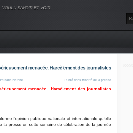
VOULU SAVOIR ET VOIR.
 sérieusement menacée. Harcèlement des journalistes
ire sans histoire
Publié dans
#liberté de la presse
 sérieusement menacée. Harcèlement des journalistes
orme l’opinion publique nationale et internationale qu’elle
 de la presse en cette semaine de célébration de la journée
.