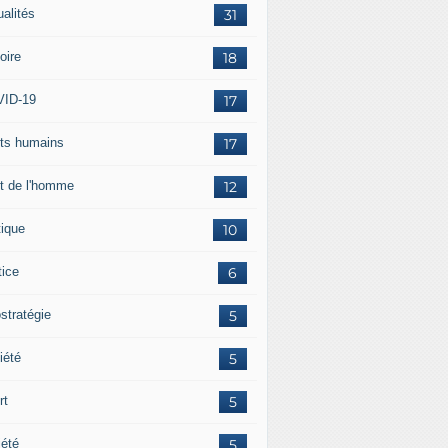
ualités
31
oire
18
ID-19
17
its humains
17
it de l'homme
12
tique
10
tice
6
stratégie
5
iété
5
rt
5
iété
5