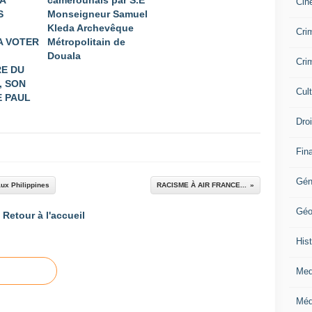
A
camerounais par S.E
Cin
S
Monseigneur Samuel
Kleda Archevêque
Crim
A VOTER
Métropolitain de
Douala
Crim
E DU
, SON
Cul
 PAUL
Dro
Fin
Gén
aux Philippines
RACISME À AIR FRANCE...
Géo
Retour à l'accueil
Hist
Med
Méd