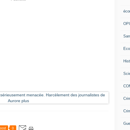
éco
OP
San
Eco
His
Sci
CO
Cri
Cri
Gue
post
0