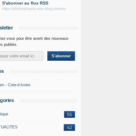
S'abonner au flux RSS
https://afrohistorama.over-blog.com/rss
letter
ez-vous pour être averti des nouveaux
es publiés.
es
um - Cote-d-Ivoire
gories
tique
55
TUALITES
42