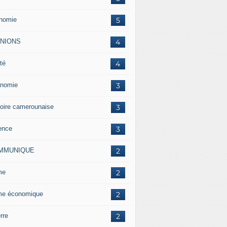
nomie
5
INIONS
4
té
4
nomie
3
toire camerounaise
3
ence
3
MMUNIQUE
2
me
2
me économique
2
rre
2