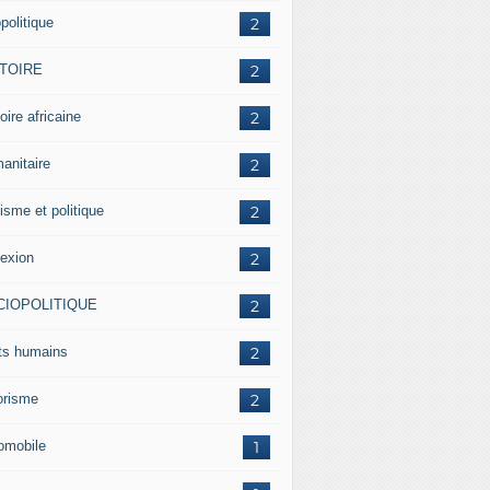
politique
2
STOIRE
2
oire africaine
2
anitaire
2
isme et politique
2
lexion
2
CIOPOLITIQUE
2
its humains
2
rorisme
2
omobile
1