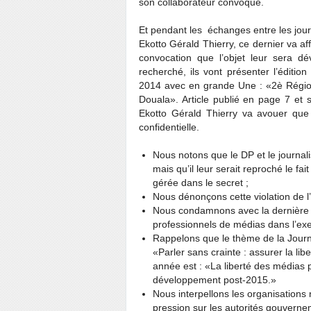
son collaborateur convoqué.
Et pendant les échanges entre les journ
Ekotto Gérald Thierry, ce dernier va af
convocation que l’objet leur sera dévo
recherché, ils vont présenter l’éditio
2014 avec en grande Une : «2è Région 
Douala». Article publié en page 7 et 
Ekotto Gérald Thierry va avouer que c
confidentielle.
Nous notons que le DP et le journal
mais qu’il leur serait reproché le fai
gérée dans le secret ;
Nous dénonçons cette violation de l’e
Nous condamnons avec la dernière é
professionnels de médias dans l’exer
Rappelons que le thème de la Journée
«Parler sans crainte : assurer la lib
année est : «La liberté des médias p
développement post-2015.»
Nous interpellons les organisations 
pression sur les autorités gouvernem