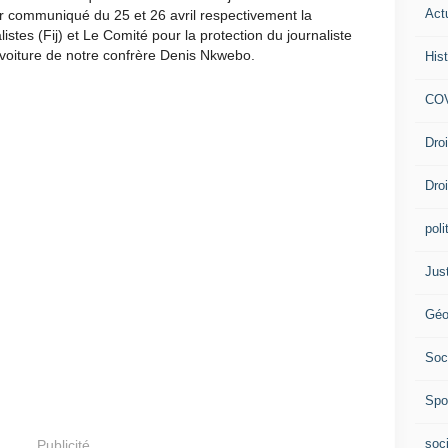
Act
r communiqué du 25 et 26 avril respectivement la
istes (Fij) et Le Comité pour la protection du journaliste
a voiture de notre confrère Denis Nkwebo.
Hist
COV
Dro
Dro
poli
Jus
Géo
Soc
Spo
soc
Publicité