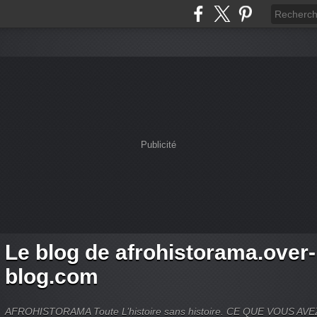
Publicité
Le blog de afrohistorama.over-
blog.com
AFROHISTORAMA Toute L’histoire sans histoire. CE QUE VOUS A