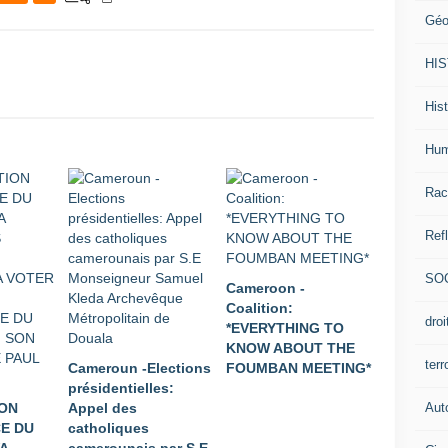
Géo
HI
Hist
Hum
Rac
Ref
SO
Cameroon -
Coalition:
dro
*EVERYTHING TO
KNOW ABOUT THE
ter
Cameroun -Elections
FOUMBAN MEETING*
présidentielles:
Aut
ION
Appel des
E DU
catholiques