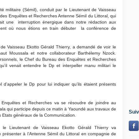
té militaire (Sémil), conduit par le Lieutenant de Vaisseau
 des Enquêtes et Recherches Antenne Sémil du Littoral, qui
ait une interruption énergique dans notre rédaction aux
nt où nous étions en train débuter la conférence de
 de Vaisseau Ekotto Gérald Thierry, a demandé de voir le
chaut Moussala et notre collaborateur Barthélemy Nzock.
ersonnels, le Chef du Bureau des Enquêtes et Recherches
u’il venait entendre le Dp et interpeller manu militari le
l d’appeler le Dp pour lui indiquer qu’ils étaient présents
s Enquêtes et Recherches va se résoudre de joindre au
la qui participe depuis ce matin à Yaoundé aux travaux de
Suiv
rs Etats généraux de la Communication.
, le Lieutenant de Vaisseau Ekotto Gérald Thierry va
présenter à l’Antenne Sémil du Littoral en compagnie de