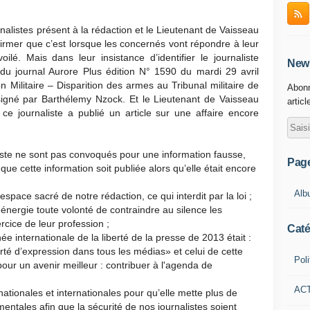
alistes présent à la rédaction et le Lieutenant de Vaisseau
firmer que c’est lorsque les concernés vont répondre à leur
ilé. Mais dans leur insistance d’identifier le journaliste
News
n du journal Aurore Plus édition N° 1590 du mardi 29 avril
Militaire – Disparition des armes au Tribunal militaire de
Abonn
signé par Barthélemy Nzock. Et le Lieutenant de Vaisseau
articl
e journaliste a publié un article sur une affaire encore
iste ne sont pas convoqués pour une information fausse,
Pag
t que cette information soit publiée alors qu’elle était encore
Alb
space sacré de notre rédaction, ce qui interdit par la loi ;
nergie toute volonté de contraindre au silence les
cice de leur profession ;
Caté
 internationale de la liberté de la presse de 2013 était :
erté d’expression dans tous les médias» et celui de cette
Poli
our un avenir meilleur : contribuer à l'agenda de
AC
nationales et internationales pour qu’elle mette plus de
entales afin que la sécurité de nos journalistes soient